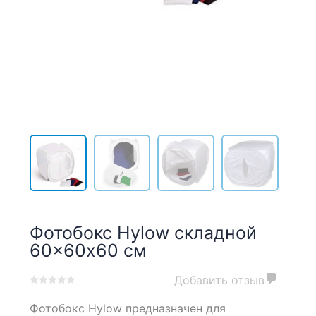
Фотобокс Hylow складной
60×60х60 см
Добавить отзыв
0
5
0
Фотобокс Hylow предназначен для
out