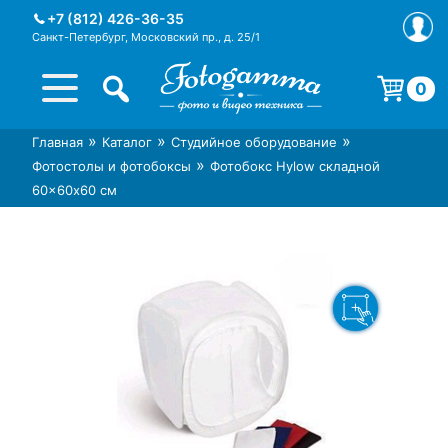
Skip
+7 (812) 426-36-35
to
Санкт-Петербург, Московский пр., д. 25/1
content
0
Корзина пуста.
»
»
»
Главная
Каталог
Студийное оборудование
Интернет-магазин фототехники
Магазин фотоаксессуаров foto-
»
Фотостолы и фотобоксы
Фотобокс Hylow складной
Foto-Gamma в СПб
gamma.ru
60×60х60 см