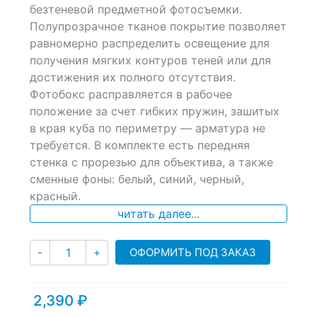
of
безтеневой предметной фотосъемки.
based
Полупрозрачное тканое покрытие позволяет
on
равномерно распределить освещение для
customer
ratings
получения мягких контуров теней или для
достижения их полного отсутствия.
Фотобокс расправляется в рабочее
положение за счет гибких пружин, зашитых
в края куба по периметру — арматура не
требуется. В комплекте есть передняя
стенка с прорезью для объектива, а также
сменные фоны: белый, синий, черный,
красный.
читать далее...
Количество
ОФОРМИТЬ ПОД ЗАКАЗ
-
+
2,390
₽