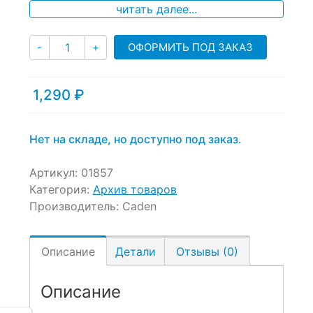
читать далее...
customer
ratings
Количество
ОФОРМИТЬ ПОД ЗАКАЗ
-
+
1,290
₽
Нет на складе, но доступно под заказ.
Артикул:
01857
Категория:
Архив товаров
Производитель:
Caden
Описание
Детали
Отзывы (0)
Описание