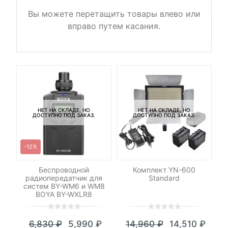
Вы можете перетащить товары влево или
вправо путем касания.
НЕТ НА СКЛАДЕ, НО
НЕТ НА СКЛАДЕ, НО
ДОСТУПНО ПОД ЗАКАЗ.
ДОСТУПНО ПОД ЗАКАЗ.
-12%
-
р
Беспроводной
Комплект YN-600
n
радиопередатчик для
Standard
систем BY-WM6 и WM8
BOYA BY-WXLR8
0
5
0
0
5
0
6,830
₽
5,990
₽
14,960
₽
14,510
₽
out
out