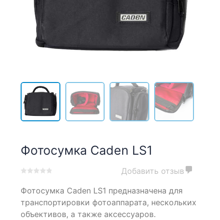
Фотосумка Caden LS1
Добавить отзыв
0
5
0
Фотосумка Caden LS1 предназначена для
out
of
транспортировки фотоаппарата, нескольких
based
объективов, а также аксессуаров.
on