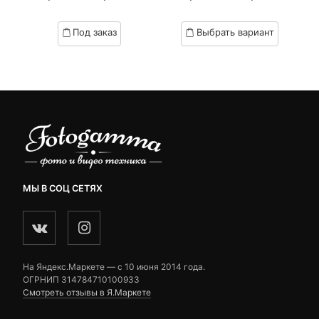
Текущая
Первоначальная
Текущая
Первоначал
of
of
цена:
цена
цена:
цена
based
based
Под заказ
Выбрать вариант
on
on
5,990 ₽.
составляла
14,510 ₽.
составляла
customer
customer
6,830 ₽.
14,960 ₽.
ratings
ratings
МЫ В СОЦ СЕТЯХ
На Яндекс.Маркете — c 10 июня 2014 года.
ОГРНИП 314784710100933
Смотреть отзывы в Я.Маркете