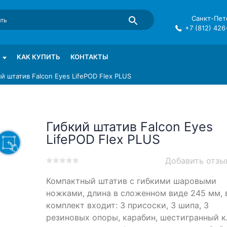
Санкт-Пете
+7 (812) 426
mma в СПб
КАК КУПИТЬ
КОНТАКТЫ
й штатив Falcon Eyes LifePOD Flex PLUS
Гибкий штатив Falcon Eyes
LifePOD Flex PLUS
Добавить отзы
0
5
0
Компактный штатив с гибкими шаровыми
out
of
ножками, длина в сложенном виде 245 мм, 
based
комплект входит: 3 присоски, 3 шипа, 3
on
резиновых опоры, карабин, шестигранный к
customer