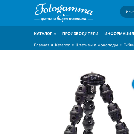
Skip
to
content
Интернет-магазин фототехники Foto-Ga
Магазин фотоаксессуаров foto-gamma.ru
КАТАЛОГ
ПРОИЗВОДИТЕЛИ
ИНФОРМАЦИЯ
»
»
»
Главная
Каталог
Штативы и моноподы
Гибки