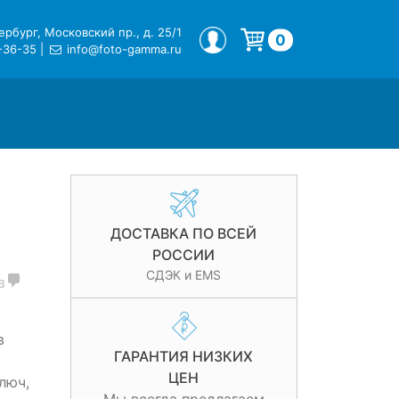
рбург, Московский пр., д. 25/1
МОЙ ПРОФИЛЬ
0
-36-35
|
info@foto-gamma.ru
ДОСТАВКА ПО ВСЕЙ
РОССИИ
СДЭК и EMS
в
в
ГАРАНТИЯ НИЗКИХ
ЦЕН
люч,