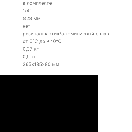
в комплекте
1/4″
Ø28 мм
нет
резина/пластик/алюминиевый сплав
от 0°C до +40°C
0,37 кг
0,9 кг
265х185х80 мм