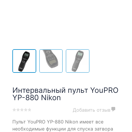
Интервальный пульт YouPRO
YP-880 Nikon
Добавить отзыв
0
5
0
Пульт YouPRO YP-880 Nikon имеет все
out
of
необходимые функции для спуска затвора
based