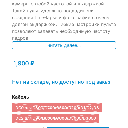
камеры с любой частотой и выдержкой.
on
Такой пульт идеально подходит для
customer
ratings
создания time-lapse и фотографий с очень
долгой выдержкой. Гибкие настройки пульта
позволяют задавать необходимую частоту
кадров.
читать далее...
1,900
₽
Нет на складе, но доступно под заказ.
Кабель
DC0 для D800/D700/D300/D200/D1/D2/D3
DC2 для D90/D600/D7000/D5000/D3000