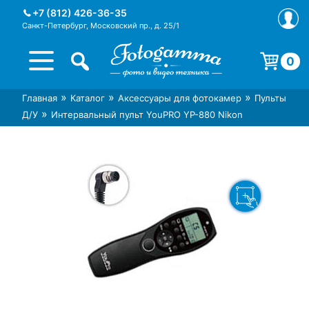
Skip
+7 (812) 426-36-35
to
Санкт-Петербург, Московский пр., д. 25/1
content
0
Корзина пуста.
»
»
»
Главная
Каталог
Аксессуары для фотокамер
Пульты
Интернет-магазин фототехники
Магазин фотоаксессуаров foto-
»
Д/У
Интервальный пульт YouPRO YP-880 Nikon
Foto-Gamma в СПб
gamma.ru