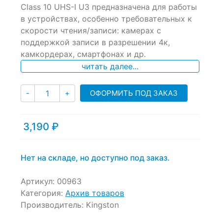
of
Class 10 UHS-I U3 предназначена для работы
based
в устройствах, особенно требовательных к
on
скорости чтения/записи: камерах с
customer
ratings
поддержкой записи в разрешении 4к,
камкордерах, смартфонах и др.
читать далее...
Количество
ОФОРМИТЬ ПОД ЗАКАЗ
-
+
3,190
₽
Нет на складе, но доступно под заказ.
Артикул:
00963
Категория:
Архив товаров
Производитель:
Kingston