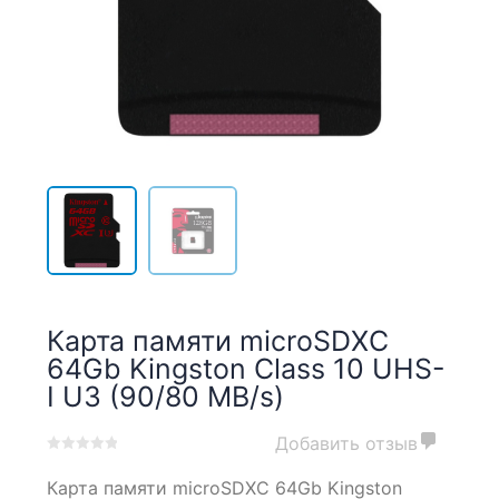
Карта памяти microSDXC
64Gb Kingston Class 10 UHS-
I U3 (90/80 MB/s)
Добавить отзыв
0
5
0
Карта памяти microSDXC 64Gb Kingston
out