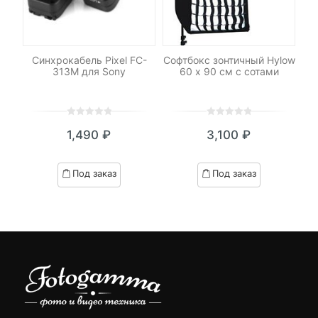
-
ет
Синхрокабель Pixel FC-
Софтбокс зонтичный Hylow
Св
ny
313M для Sony
60 х 90 см с сотами
0
5
0
0
5
0
1,490
₽
3,100
₽
out
out
of
of
based
based
Под заказ
Под заказ
on
on
customer
customer
ratings
ratings