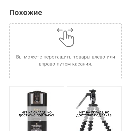
Похожие
Вы можете перетащить товары влево или
вправо путем касания.
Ба
3
НЕТ НА СКЛАДЕ, НО
НЕТ НА СКЛАДЕ, НО
ДОСТУПНО ПОД ЗАКАЗ.
ДОСТУПНО ПОД ЗАКАЗ.