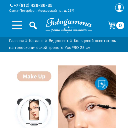
Skip
+7 (812) 426-36-35
to
Санкт-Петербург, Московский пр., д. 25/1
content
0
Корзина пуста.
»
»
»
Главная
Каталог
Видеосвет
Кольцевой осветитель
Интернет-магазин фототехники
Магазин фотоаксессуаров foto-
на телескопической треноге YouPRO 28 см
Foto-Gamma в СПб
gamma.ru