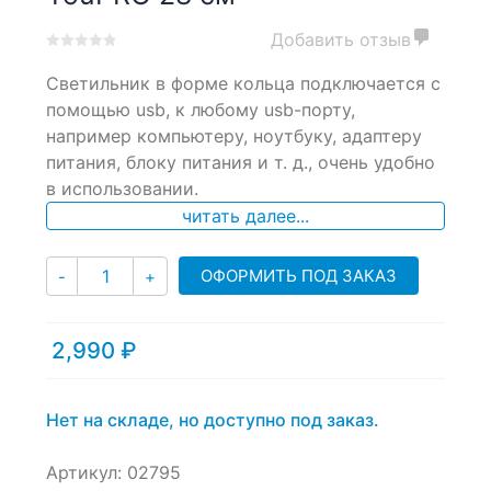
Добавить отзыв
0
5
0
Светильник в форме кольца подключается с
out
of
помощью usb, к любому usb-порту,
based
например компьютеру, ноутбуку, адаптеру
on
питания, блоку питания и т. д., очень удобно
customer
ratings
в использовании.
читать далее...
Количество
ОФОРМИТЬ ПОД ЗАКАЗ
-
+
2,990
₽
Нет на складе, но доступно под заказ.
Артикул:
02795