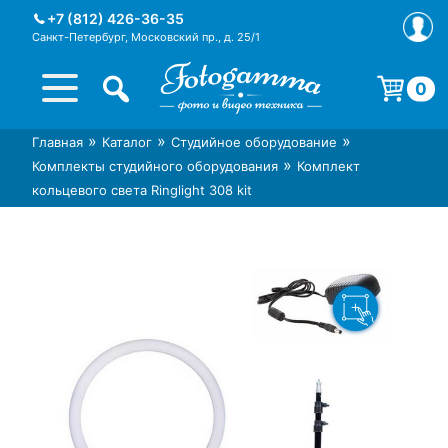
Skip
+7 (812) 426-36-35
to
Санкт-Петербург, Московский пр., д. 25/1
content
0
Корзина пуста.
»
»
»
Главная
Каталог
Студийное оборудование
Интернет-магазин фототехники
Магазин фотоаксессуаров foto-
»
Комплекты студийного оборудования
Комплект
Foto-Gamma в СПб
gamma.ru
кольцевого света Ringlight 308 kit