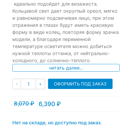
of
идеально подойдет для визажиста.
based
Кольцевой свет дает округлый ореол, мягко
on
и равномерно подсвечивая лицо, при этом
customer
ratings
отражения в глазах будут иметь красивую
форму в виде колец, повторяя форму зрачка
модели, а благодаря переменной
температуре осветителя можно добиться
нужной теплоты оттенка, от нейтрально-
холодного, до солнечно-теплого.
читать далее...
Количество
ОФОРМИТЬ ПОД ЗАКАЗ
-
+
8,070
₽
6,390
₽
Текущая
Первоначальная
цена:
цена
6,390 ₽.
составляла
8,070 ₽.
Нет на складе, но доступно под заказ.