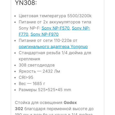
YN308:
Цветовая температура 5500/3200k
Питание от 2х аккумуляторов типа
Sony NP-F:
Sony NP-F570
,
Sony NP-
F770
,
Sony NP-F970
Питание от сети 110-220в от
оригинального адаптера Yongnuo
Стандартная резьба 1/4 дюйма для
крепления
308 светодиодов
Яркость — 2432 Лм
CRI>95
Вес — 1685 г
Размеры 525*525*45 mm
Стойка для освещения
Godox
302
благодаря переменной высоте до
190 см и резьбе на конце в 1/4 дюйма