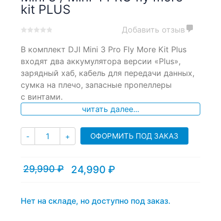
kit PLUS
Добавить отзыв
0
5
0
В комплект DJI Mini 3 Pro Fly More Kit Plus
out
of
входят два аккумулятора версии «Plus»,
based
зарядный хаб, кабель для передачи данных,
on
сумка на плечо, запасные пропеллеры
customer
ratings
с винтами.
читать далее...
Количество
ОФОРМИТЬ ПОД ЗАКАЗ
-
+
29,990
₽
24,990
₽
Текущая
Первоначальная
цена:
цена
24,990 ₽.
составляла
29,990 ₽.
Нет на складе, но доступно под заказ.