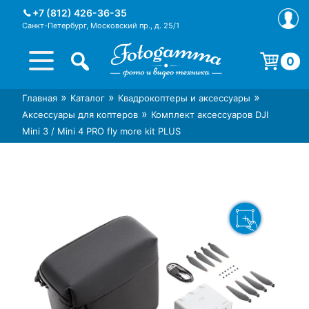
Skip
+7 (812) 426-36-35
to
Санкт-Петербург, Московский пр., д. 25/1
content
0
Корзина пуста.
»
»
»
Главная
Каталог
Квадрокоптеры и аксессуары
Интернет-магазин фототехники
Магазин фотоаксессуаров foto-
»
Аксессуары для коптеров
Комплект аксессуаров DJI
Foto-Gamma в СПб
gamma.ru
Mini 3 / Mini 4 PRO fly more kit PLUS