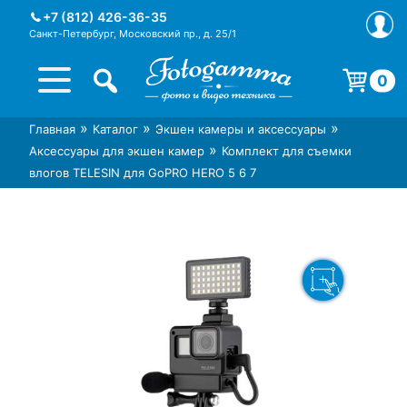
Skip
+7 (812) 426-36-35
to
Санкт-Петербург, Московский пр., д. 25/1
content
0
Корзина пуста.
»
»
»
Главная
Каталог
Экшен камеры и аксессуары
Интернет-магазин фототехники
Магазин фотоаксессуаров foto-
»
Аксессуары для экшен камер
Комплект для съемки
Foto-Gamma в СПб
gamma.ru
влогов TELESIN для GoPRO HERO 5 6 7