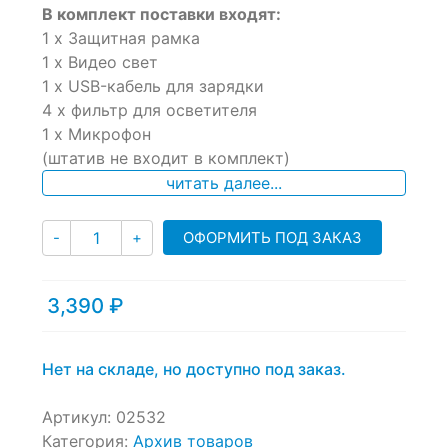
В комплект поставки входят:
out
of
1 х Защитная рамка
based
1 х Видео свет
on
1 х USB-кабель для зарядки
customer
ratings
4 х фильтр для осветителя
1 х Микрофон
(штатив не входит в комплект)
читать далее...
Количество
ОФОРМИТЬ ПОД ЗАКАЗ
-
+
3,390
₽
Нет на складе, но доступно под заказ.
Артикул:
02532
Категория:
Архив товаров