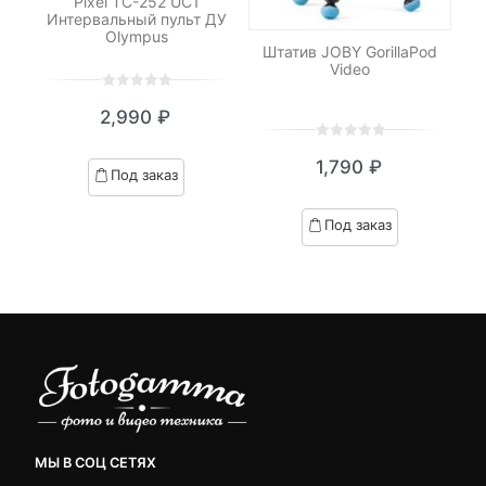
Pixel TC-252 UC1
-
Интервальный пульт ДУ
Olympus
я
Штатив JOBY GorillaPod
Н
Video
0
5
0
2,990
₽
out
of
0
5
0
based
1,790
₽
out
Под заказ
on
of
customer
based
Под заказ
ratings
on
customer
ratings
МЫ В СОЦ СЕТЯХ