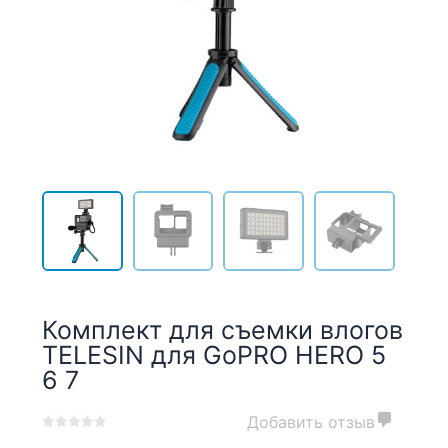
Комплект для съемки влогов
TELESIN для GoPRO HERO 5
6 7
Добавить отзыв
0
5
0