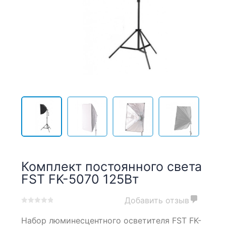
Комплект постоянного света
FST FK-5070 125Вт
Добавить отзыв
0
5
0
Набор люминесцентного осветителя FST FK-
out