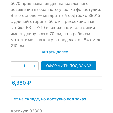
of
5070 предназначен для направленного
based
освещения выбранного участка фотостудии.
on
В его основе — квадратный софтбокс SB015
customer
ratings
с длиной стороны 50 см. Трехсекционная
стойка FST L-210 в сложенном состоянии
имеет длину всего 70 см, но в рабочем
может иметь высоту в пределах от 84 см до
210 см.
читать далее...
Количество
ОФОРМИТЬ ПОД ЗАКАЗ
-
+
6,380
₽
Нет на складе, но доступно под заказ.
Артикул:
03300