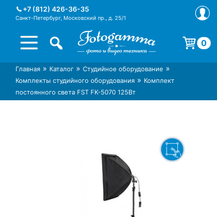
Skip
+7 (812) 426-36-35
to
Санкт-Петербург, Московский пр., д. 25/1
content
0
Корзина пуста.
»
»
»
Главная
Каталог
Студийное оборудование
Интернет-магазин фототехники
Магазин фотоаксессуаров foto-
»
Комплекты студийного оборудования
Комплект
Foto-Gamma в СПб
gamma.ru
постоянного света FST FK-5070 125Вт