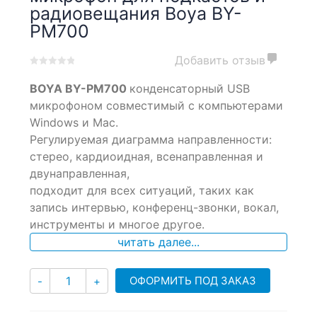
радиовещания Boya BY-
PM700
Добавить отзыв
0
5
0
BOYA BY-PM700
конденсаторный USB
out
of
микрофоном совместимый с компьютерами
based
Windows и Mac.
on
Регулируемая диаграмма направленности:
customer
ratings
стерео, кардиоидная, всенаправленная и
двунаправленная,
подходит для всех ситуаций, таких как
запись интервью, конференц-звонки, вокал,
инструменты и многое другое.
читать далее...
Количество
ОФОРМИТЬ ПОД ЗАКАЗ
-
+