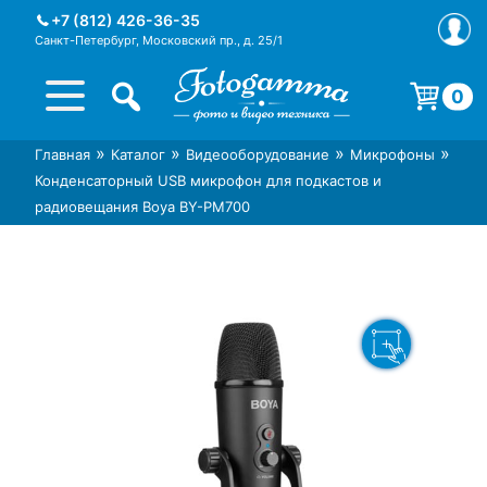
Skip
+7 (812) 426-36-35
to
Санкт-Петербург, Московский пр., д. 25/1
content
0
Корзина пуста.
»
»
»
»
Главная
Каталог
Видеооборудование
Микрофоны
Интернет-магазин фототехники
Магазин фотоаксессуаров foto-
Конденсаторный USB микрофон для подкастов и
Foto-Gamma в СПб
gamma.ru
радиовещания Boya BY-PM700