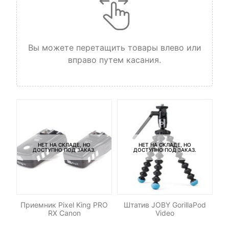
Вы можете перетащить товары влево или
вправо путем касания.
НЕТ НА СКЛАДЕ, НО
НЕТ НА СКЛАДЕ, НО
ДОСТУПНО ПОД ЗАКАЗ.
ДОСТУПНО ПОД ЗАКАЗ.
ет
Приемник Pixel King PRO
Штатив JOBY GorillaPod
ny
RX Canon
Video
И