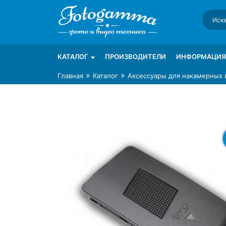
Skip
to
content
Интернет-магазин фототехники Foto-Ga
Магазин фотоаксессуаров foto-gamma.ru
КАТАЛОГ
ПРОИЗВОДИТЕЛИ
ИНФОРМАЦИЯ
»
»
Главная
Каталог
Аксессуары для накамерных