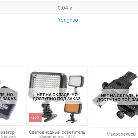
0.04 кг
Yongnuo
ДЕ, НО
НЕТ НА СКЛАДЕ, НО
НЕТ НА СКЛАДЕ, 
 ЗАКАЗ.
ДОСТУПНО ПОД ЗАКАЗ.
ДОСТУПНО ПОД ЗА
-20%
изатор
Светодиодный осветитель
Макрорельсы
2 Nikon
Yongnuo YN-1410