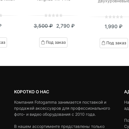
двухуровневы
0
5
0
0
5
0
₽
3,500
₽
2,790
₽
1,990
₽
out
out
Текущая
Первоначальная
of
of
цена:
цена
based
based
каз
Под заказ
Под заказ
on
on
2,790 ₽.
составляла
customer
customer
3,500 ₽.
ratings
ratings
КОРОТКО О НАС
А
Компания Fotogamma занимается поставкой и
На
продажей аксессуаров для профессионального
ад
фото- и видео оборудования с 2010 года.
По
В нашем ассортименте представлены только
Су