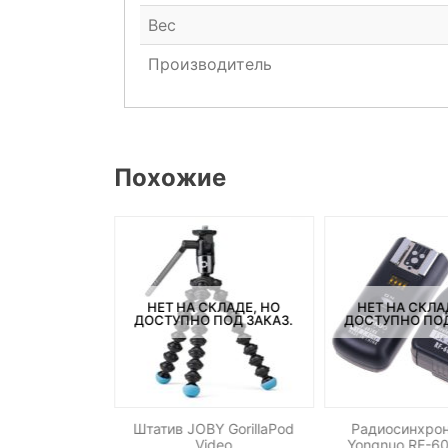
Вес
Производитель
Похожие
НЕТ НА СКЛАДЕ, НО
НЕТ НА СКЛА
СКЛАДЕ, НО
ДОСТУПНО ПОД ЗАКАЗ.
ДОСТУПНО ПОД
ПОД ЗАКАЗ.
Штатив JOBY GorillaPod
Радиосинхрон
-600 Standard
Video
Yongnuo RF-60