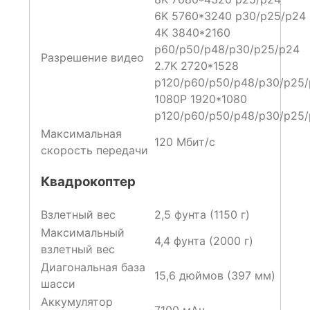
6K 5760*3240 p30/p25/p24
4K 3840*2160
p60/p50/p48/p30/p25/p24
Разрешение видео
2.7K 2720*1528
p120/p60/p50/p48/p30/p25
1080P 1920*1080
p120/p60/p50/p48/p30/p25
Максимальная
120 Мбит/с
скорость передачи
Квадрокоптер
Взлетный вес
2,5 фунта (1150 г)
Максимальный
4,4 фунта (2000 г)
взлетный вес
Диагональная база
15,6 дюймов (397 мм)
шасси
Аккумулятор
7100 мАч