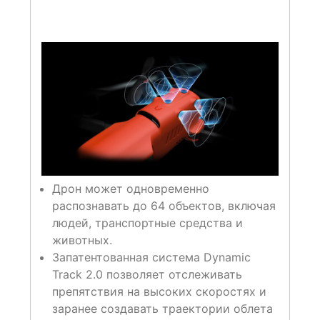
Дрон может одновременно
распознавать до 64 объектов, включая
людей, транспортные средства и
животных.
Запатентованная система Dynamic
Track 2.0 позволяет отслеживать
препятствия на высоких скоростях и
заранее создавать траектории облета