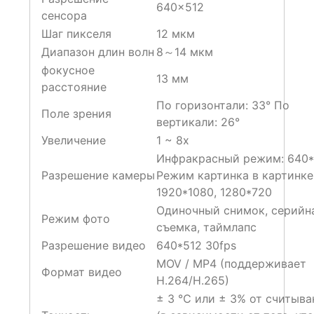
640×512
сенсора
Шаг пикселя
12 мкм
Диапазон длин волн
8～14 мкм
фокусное
13 мм
расстояние
По горизонтали: 33° По
Поле зрения
вертикали: 26°
Увеличение
1 ~ 8x
Инфракрасный режим: 640*
Разрешение камеры
Режим картинка в картинке
1920*1080, 1280*720
Одиночный снимок, серийн
Режим фото
съемка, таймлапс
Разрешение видео
640*512 30fps
MOV / MP4 (поддерживает
Формат видео
H.264/H.265)
± 3 ℃ или ± 3% от считыва