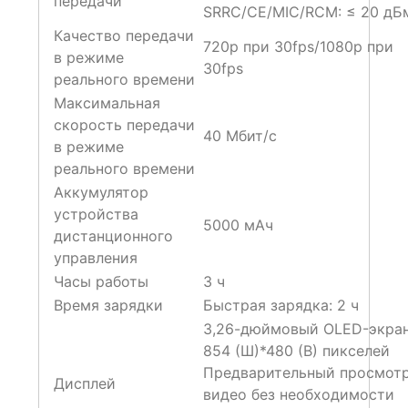
передачи
SRRC/CE/MIC/RCM: ≤ 20 дБ
Качество передачи
720p при 30fps/1080p при
в режиме
30fps
реального времени
Максимальная
скорость передачи
40 Мбит/с
в режиме
реального времени
Аккумулятор
устройства
5000 мАч
дистанционного
управления
Часы работы
3 ч
Время зарядки
Быстрая зарядка: 2 ч
3,26-дюймовый OLED-экра
854 (Ш)*480 (В) пикселей
Предварительный просмот
Дисплей
видео без необходимости