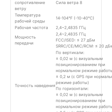
сопротивление
Сила ветра 8
ветру
Температура
14-104°F (-10-40°C)
рабочей среды
Рабочая частота
2,4~2,4835 ГГц
2,4~2,4835 ГГц
Мощность
FCC/ISED: ≤ 27 дБм
передачи
SRRC/CE/MIC/RCM: ≤ 20 дБ
По вертикали:
± 0,02 м (с визуальным
позиционированием при
нормальном режиме работ
± 0,2 м (с GPS при нормал
режиме работы)
Точность наведения
По горизонтали:
± 0,02 м (с визуальным
позиционированием при
нормальном режиме работ