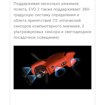
Поддерживая несколько режимов
полета, EVO 2 также поддерживает 360-
градусную систему определения и
облета препятствий (12 оптический
сенсоров компьютерного значения, 2
ультразвуковых сенсора и светодиодное
посадочное освещение).