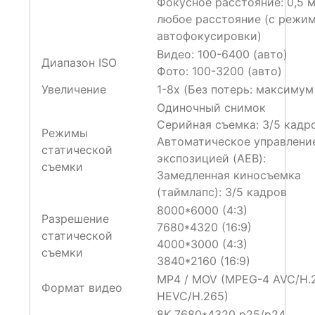
Фокусное расстояние: 0,5 м
любое расстояние (с режи
автофокусировки)
Видео: 100-6400 (авто)
Диапазон ISO
Фото: 100-3200 (авто)
Увеличение
1-8x (Без потерь: максимум
Одиночный снимок
Серийная съемка: 3/5 кадр
Режимы
Автоматическое управлени
статической
экспозицией (AEB):
съемки
Замедленная киносъемка
(таймлапс): 3/5 кадров
8000*6000 (4:3)
Разрешение
7680*4320 (16:9)
статической
4000*3000 (4:3)
съемки
3840*2160 (16:9)
MP4 / MOV (MPEG-4 AVC/H.2
Формат видео
HEVC/H.265)
8K 7680*4320 p25/p24