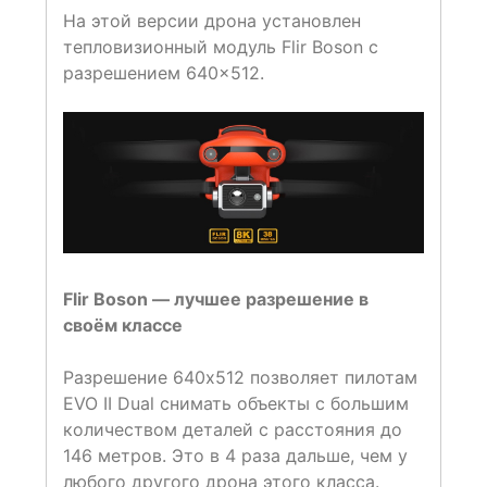
На этой версии дрона установлен
тепловизионный модуль Flir Boson с
разрешением 640×512.
Flir Boson — лучшее разрешение в
своём классе
Разрешение 640х512 позволяет пилотам
EVO II Dual снимать объекты с большим
количеством деталей с расстояния до
146 метров. Это в 4 раза дальше, чем у
любого другого дрона этого класса.