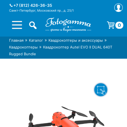
Skip
+7 (812) 426-36-35
to
Санкт-Петербург, Московский пр., д. 25/1
content
0
Корзина пуста.
»
»
»
Главная
Каталог
Квадрокоптеры и аксессуары
Интернет-магазин фототехники
Магазин фотоаксессуаров foto-
»
Квадрокоптеры
Квадрокоптер Autel EVO II DUAL 640T
Foto-Gamma в СПб
gamma.ru
Rugged Bundle