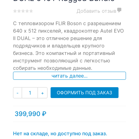
Добавить отзыв
0
5
0
С тепловизором FLIR Boson с разрешением
out
of
640 x 512 пикселей, квадрокоптер Autel EVO
based
II DUAL – это отличное решение для
on
подрядчиков и владельцев крупного
customer
ratings
бизнеса. Это компактный и портативный
инструмент позволяющий с легкостью
собирать необходимые данные.
читать далее...
Количество
ОФОРМИТЬ ПОД ЗАКАЗ
-
+
399,990
₽
Нет на складе, но доступно под заказ.