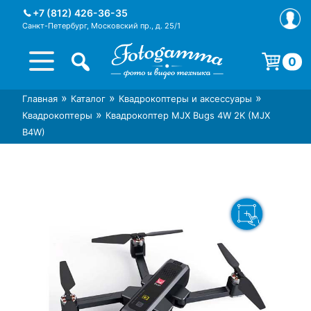
Skip
+7 (812) 426-36-35
to
Санкт-Петербург, Московский пр., д. 25/1
content
0
Корзина пуста.
»
»
»
Главная
Каталог
Квадрокоптеры и аксессуары
Интернет-магазин фототехники
Магазин фотоаксессуаров foto-
»
Квадрокоптеры
Квадрокоптер MJX Bugs 4W 2K (MJX
Foto-Gamma в СПб
gamma.ru
B4W)