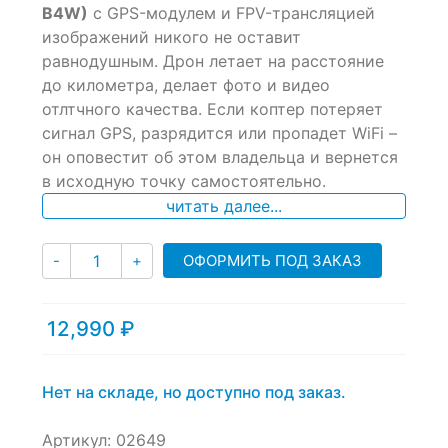
of
B4W)
с GPS-модулем и FPV-трансляцией
based
изображений никого не оставит
on
равнодушным. Дрон летает на расстояние
customer
ratings
до километра, делает фото и видео
отлтчного качества. Если коптер потеряет
сигнал GPS, разрядится или пропадет WiFi –
он оповестит об этом владельца и вернется
в исходную точку самостоятельно.
читать далее...
Количество
ОФОРМИТЬ ПОД ЗАКАЗ
-
+
12,990
₽
Нет на складе, но доступно под заказ.
Артикул:
02649