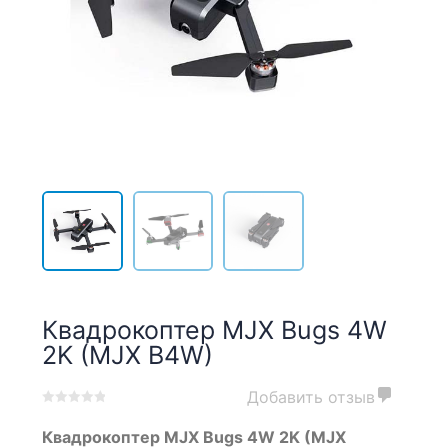
Квадрокоптер MJX Bugs 4W
2K (MJX B4W)
Добавить отзыв
0
5
0
Квадрокоптер MJX Bugs 4W 2K (MJX
out