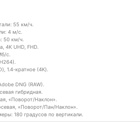
али: 55 км/ч.
и: 4 м/с.
 50 км/ч.
a, 4K UHD, FHD.
б/с.
H264).
, 1.4-кратное (4K).
Adobe DNG (RAW).
севая гибридная.
ая, «Поворот/Наклон».
осевая, «Поворот/Пан/Наклон».
еры: 180 градусов по вертикали.