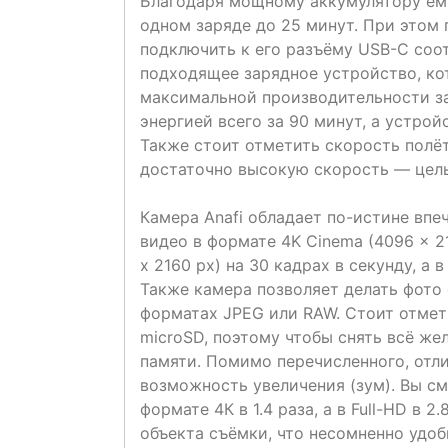
Благодаря мощному аккумулятору ёмк
одном заряде до 25 минут. При этом 
подключить к его разъёму USB-C соот
подходящее зарядное устройство, ко
максимальной производительности за
энергией всего за 90 минут, а устро
Также стоит отметить скорость полё
достаточно высокую скорость — целы
Камера Anafi обладает по-истине вп
видео в формате 4K Cinema (4096 x 2
x 2160 px) на 30 кадрах в секунду, а 
Также камера позволяет делать фото 
форматах JPEG или RAW. Стоит отмети
microSD, поэтому чтобы снять всё же
памяти. Помимо перечисленного, отл
возможность увеличения (зум). Вы см
формате 4К в 1.4 раза, а в Full-HD в
объекта съёмки, что несомненно удоб