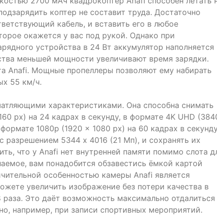
остью 2700 мАч квадрокоптер Anafi способен летать 
подзарядить коптер не составит труда. Достаточно
ветствующий кабель, и вставить его в любое
торое окажется у вас под рукой. Однако при
рядного устройства в 24 Вт аккумулятор наполняется
йства меньшей мощности увеличивают время зарядки.
та Anafi. Мощные пропеллеры позволяют ему набирать
х 55 км/ч.
ечатляющими характеристиками. Она способна снимать
160 px) на 24 кадрах в секунду, в формате 4K UHD (384
в формате 1080p (1920 x 1080 px) на 60 кадрах в секунду
с разрешением 5344 x 4016 (21 Мп), и сохранять их
ть, что у Anafi нет внутренней памяти помимо слота д
лаемое, вам понадобится обзавестись ёмкой картой
ичительной особенностью камеры Anafi является
ожете увеличить изображение без потери качества в
 2.8 раза. Это даёт возможность максимально отдалиться
но, например, при записи спортивных мероприятий.