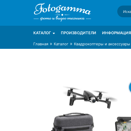
Skip
to
content
Интернет-магазин фототехники Foto-Ga
Магазин фотоаксессуаров foto-gamma.ru
КАТАЛОГ
ПРОИЗВОДИТЕЛИ
ИНФОРМАЦИЯ
»
»
Главная
Каталог
Квадрокоптеры и аксессуары