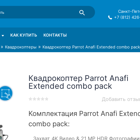
Санкт-Пете
+7 (812) 426
mma в СПб
КАК КУПИТЬ
КОНТАКТЫ
»
»
Квадрокоптеры
Квадрокоптер Parrot Anafi Extended combo pack
Квадрокоптер Parrot Anafi
Extended combo pack
Добавить отзы
0
5
0
out
Комплектация Parrot Anafi Exten
of
combo pack:
based
on
customer
Захват 4K Видео & 21 MP HDR Фотографии