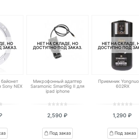
ДЕ, НО
НЕТ НА СКЛАДЕ, НО
НЕТ НА СКЛАДЕ, 
 ЗАКАЗ.
ДОСТУПНО ПОД ЗАКАЗ.
ДОСТУПНО ПОД ЗА
 байонет
Микрофонный адаптер
Приемник Yongnuo
я Sony NEX
Saramonic SmartRig II для
602RX
ipad iphone
0
5
0
0
5
0
₽
2,590
₽
1,290
₽
out
out
of
of
based
based
каз
Под заказ
Под заказ
on
on
customer
customer