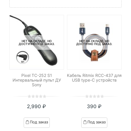
НЕТ НА СКЛАДЕ, НО
НЕТ НА СКЛАДЕ, НО
ДОСТУПНО ПОД ЗАКАЗ.
ДОСТУПНО ПОД ЗАКАЗ.
M42
Pixel TC-252 S1
Кабель Ritmix RCC-437 для
Со
Интервальный пульт ДУ
USB type-C устройств
Sony
0
5
0
0
5
0
₽
2,990
₽
390
₽
out
out
я
начальная
of
of
based
based
Под заказ
Под заказ
on
on
.
вляла
customer
customer