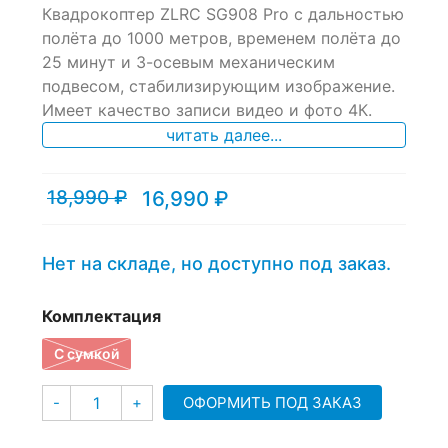
Квадрокоптер ZLRC SG908 Pro с дальностью
out
of
полёта до 1000 метров, временем полёта до
based
25 минут и 3-осевым механическим
on
подвесом, стабилизирующим изображение.
customer
ratings
Имеет качество записи видео и фото 4К.
читать далее...
18,990
₽
16,990
₽
Текущая
Первоначальная
цена:
цена
16,990 ₽.
составляла
18,990 ₽.
Нет на складе, но доступно под заказ.
Комплектация
С сумкой
Количество
ОФОРМИТЬ ПОД ЗАКАЗ
-
+