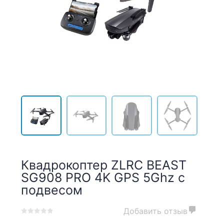
Квадрокоптер ZLRC BEAST
SG908 PRO 4K GPS 5Ghz с
подвесом
Добавить отзыв
0
5
0