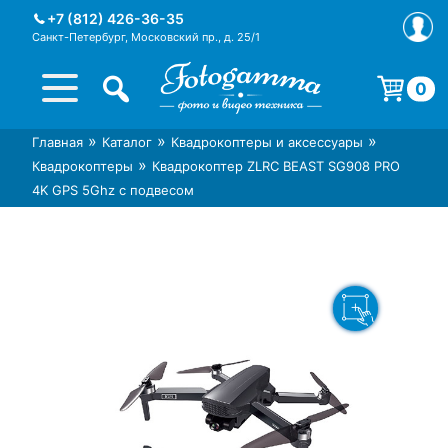
Skip
+7 (812) 426-36-35
to
Санкт-Петербург, Московский пр., д. 25/1
content
0
Корзина пуста.
»
»
»
Главная
Каталог
Квадрокоптеры и аксессуары
Интернет-магазин фототехники
Магазин фотоаксессуаров foto-
»
Квадрокоптеры
Квадрокоптер ZLRC BEAST SG908 PRO
Foto-Gamma в СПб
gamma.ru
4K GPS 5Ghz с подвесом