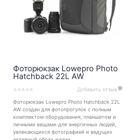
Фоторюкзак Lowepro Photo
Hatchback 22L AW
Добавить отзыв
0
5
0
Фоторюкзак Lowepro Photo Hatchback 22L
out
of
AW создан для фотопрогулок с полным
based
комплектом оборудования, планшетом и
on
личными вещами для энергичных людей,
customer
ratings
увлекающихся фотографией и ведущих
активный образ жизни.