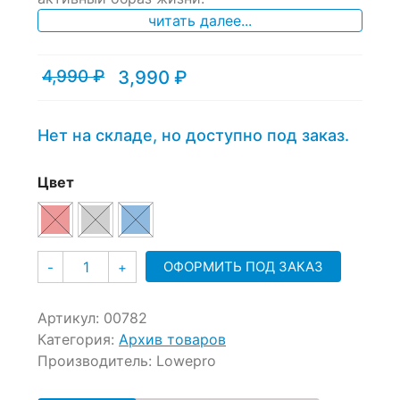
читать далее...
4,990
₽
3,990
₽
Текущая
Первоначальная
цена:
цена
3,990 ₽.
составляла
4,990 ₽.
Нет на складе, но доступно под заказ.
Цвет
Количество
ОФОРМИТЬ ПОД ЗАКАЗ
-
+
Артикул:
00782
Категория:
Архив товаров
Производитель:
Lowepro