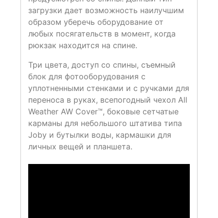
загрузки дает возможность наилучшим
образом уберечь оборудование от
любых посягательств в момент, когда
рюкзак находится на спине.
Три цвета, доступ со спины, съемный
блок для фотооборудования с
уплотненными стенками и с ручками для
переноса в руках, всепогодный чехол All
Weather AW Cover™, боковые сетчатые
карманы для небольшого штатива типа
Joby и бутылки воды, кармашки для
личных вещей и планшета.