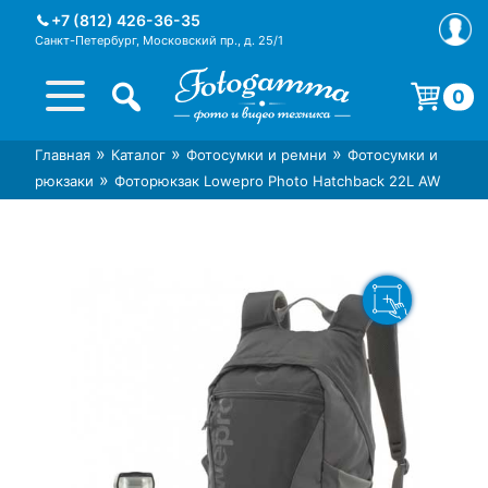
Skip
+7 (812) 426-36-35
to
Санкт-Петербург, Московский пр., д. 25/1
content
0
Корзина пуста.
»
»
»
Главная
Каталог
Фотосумки и ремни
Фотосумки и
Интернет-магазин фототехники
Магазин фотоаксессуаров foto-
»
рюкзаки
Фоторюкзак Lowepro Photo Hatchback 22L AW
Foto-Gamma в СПб
gamma.ru