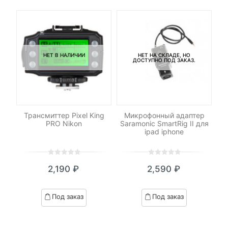
НЕТ В НАЛИЧИИ
НЕТ НА СКЛАДЕ, НО
ДОСТУПНО ПОД ЗАКАЗ.
Трансмиттер Pixel King
Микрофонный адаптер
PRO Nikon
Saramonic SmartRig II для
ipad iphone
0
5
0
0
5
0
₽
2,190
₽
2,590
₽
out
out
я
начальная
of
of
based
based
Под заказ
Под заказ
on
on
₽.
вляла
customer
customer
 ₽.
ratings
ratings