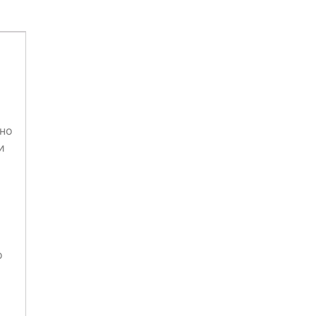
 но
и
о