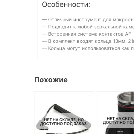
Особенности:
— Отличный инструмент для макросъ
— Подходит к любой зеркальной каме
— Встроенная система контактов AF
— В комплект входят кольца 13мм, 2
— Кольца могут использоваться как п
Похожие
НЕТ НА СКЛА
СКЛАДЕ, НО
НЕТ НА СКЛАДЕ, НО
ДОСТУПНО ПОД
ПОД ЗАКАЗ.
ДОСТУПНО ПОД ЗАКАЗ.