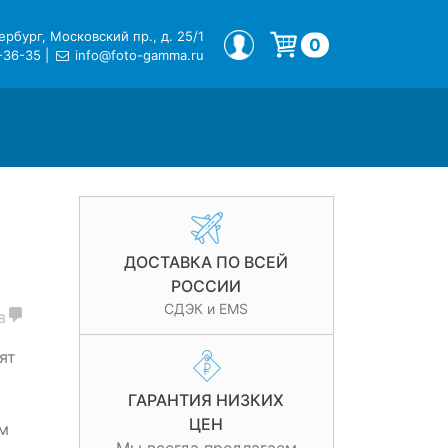
рбург, Московский пр., д. 25/1
МОЙ ПРОФИЛЬ
0
-36-35
|
info@foto-gamma.ru
Корзина пуста.
ДОСТАВКА ПО ВСЕЙ
РОССИИ
СДЭК и EMS
в
ят
ГАРАНТИЯ НИЗКИХ
ЦЕН
м