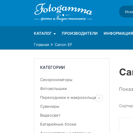
Skip
to
content
Интернет-магазин фототехники Foto-Ga
Магазин фотоаксессуаров foto-gamma.ru
КАТАЛОГ
ПРОИЗВОДИТЕЛИ
ИНФОРМАЦИЯ
»
Главная
Canon EF
КАТЕГОРИИ
Ca
Синхронизаторы
Показ
Фотовспышки
Переходники и макрокольца
Сувениры
Видеосвет
Батарейные блоки