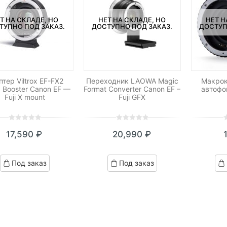
Т НА СКЛАДЕ, НО
НЕТ НА СКЛАДЕ, НО
НЕТ Н
ТУПНО ПОД ЗАКАЗ.
ДОСТУПНО ПОД ЗАКАЗ.
ДОСТУП
птер Viltrox EF-FX2
Переходник LAOWA Magic
Макрок
 Booster Canon EF —
Format Converter Canon EF –
автофо
Fuji X mount
Fuji GFX
0
5
0
0
5
0
0
5
0
17,590
₽
20,990
₽
out
out
o
of
of
o
based
based
b
Под заказ
Под заказ
on
on
o
customer
customer
c
ratings
ratings
r