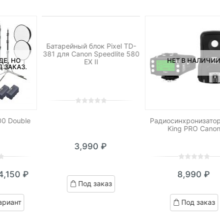
НЕТ НА СКЛАДЕ, НО
ДОСТУПНО ПОД ЗАКАЗ.
Батарейный блок Pixel TD-
381 для Canon Speedlite 580
ДЕ, НО
НЕТ В НАЛИЧИ
EX II
 ЗАКАЗ.
0
5
0
out
0 Double
Радиосинхронизатор 
King PRO Cano
of
based
3,990
₽
on
customer
ratings
0
5
0
4,150
₽
8,990
₽
out
кущая
ервоначальная
Под заказ
of
на:
ена
based
ариант
Под заказ
on
,150 ₽.
оставляла
customer