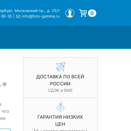
рбург, Московский пр., д. 25/1
МОЙ ПРОФИЛЬ
0
-36-35
|
info@foto-gamma.ru
Корзина пуста.
ДОСТАВКА ПО ВСЕЙ
РОССИИ
в
СДЭК и EMS
я
 что
ГАРАНТИЯ НИЗКИХ
лее
ЦЕН