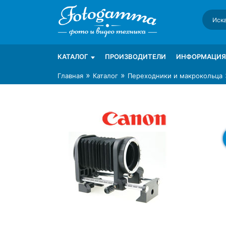
Skip
to
content
Интернет-магазин фототехники Foto-Ga
Магазин фотоаксессуаров foto-gamma.ru
КАТАЛОГ
ПРОИЗВОДИТЕЛИ
ИНФОРМАЦИЯ
»
»
Главная
Каталог
Переходники и макрокольца