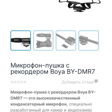
Микрофон-пушка с
рекордером Boya BY-DMR7
Добавить отзыв
0
5
0
Микрофон-пушка с рекордером Boya BY-
out
of
DMR7
— это высококачественный
based
конденсаторный микрофон,
специально
on
разработанный для камер и видеокамер
customer