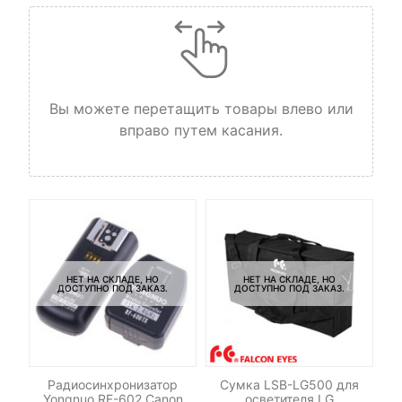
Вы можете перетащить товары влево или
вправо путем касания.
НЕТ НА СКЛАДЕ, НО
НЕТ НА СКЛАДЕ, НО
ДОСТУПНО ПОД ЗАКАЗ.
ДОСТУПНО ПОД ЗАКАЗ.
le
Радиосинхронизатор
Сумка LSB-LG500 для
Со
Yongnuo RF-602 Canon
осветителя LG