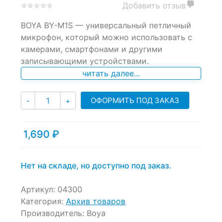
Добавить отзыв
0
5
0
BOYA BY-M1S — универсальный петличный
out
of
микрофон, который можно использовать с
based
камерами, смартфонами и другими
on
записывающими устройствами.
customer
ratings
читать далее...
Количество
ОФОРМИТЬ ПОД ЗАКАЗ
-
+
1,690
₽
Нет на складе, но доступно под заказ.
Артикул:
04300
Категория:
Архив товаров
Производитель:
Boya