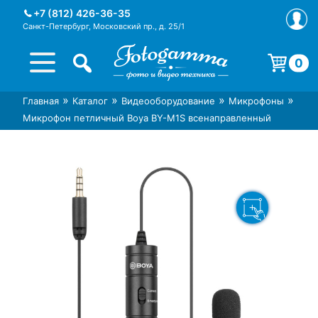
Skip
+7 (812) 426-36-35
to
Санкт-Петербург, Московский пр., д. 25/1
content
0
Корзина пуста.
»
»
»
»
Главная
Каталог
Видеооборудование
Микрофоны
Интернет-магазин фототехники
Магазин фотоаксессуаров foto-
Микрофон петличный Boya BY-M1S всенаправленный
Foto-Gamma в СПб
gamma.ru