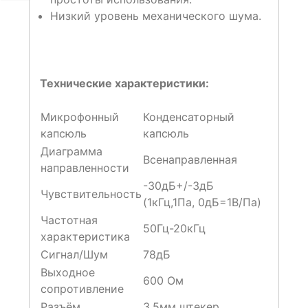
Низкий уровень механического шума.
Технические характеристики:
Микрофонный
Конденсаторный
капсюль
капсюль
Диаграмма
Всенаправленная
направленности
-30дБ+/-3дБ
Чувствительность
(1кГц,1Па, 0дБ=1В/Па)
Частотная
50Гц-20кГц
характеристика
Сигнал/Шум
78дБ
Выходное
600 Ом
сопротивление
Разъём
3,5мм штекер