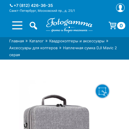
Skip
+7 (812) 426-36-35
to
Санкт-Петербург, Московский пр., д. 25/1
content
0
Корзина пуста.
»
»
»
Главная
Каталог
Квадрокоптеры и аксессуары
Интернет-магазин фототехники
Магазин фотоаксессуаров foto-
»
Аксессуары для коптеров
Наплечная сумка DJI Mavic 2
Foto-Gamma в СПб
gamma.ru
серая