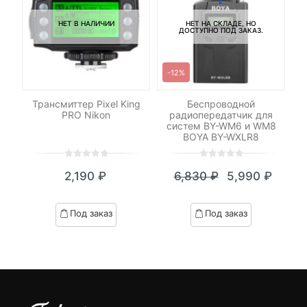
НЕТ В НАЛИЧИИ
НЕТ НА СКЛАДЕ, НО
ДОСТУПНО ПОД ЗАКАЗ.
-12%
ель
Трансмиттер Pixel King
Беспроводной
PRO Nikon
радиопередатчик для
Sa
систем BY-WM6 и WM8
BOYA BY-WXLR8
0
5
0
0
5
0
₽
2,190
₽
6,830
₽
5,990
₽
out
out
я
начальная
Текущая
Первоначал
of
of
цена:
цена
based
based
Под заказ
Под заказ
on
on
.
вляла
5,990 ₽.
составляла
customer
customer
₽.
6,830 ₽.
ratings
ratings