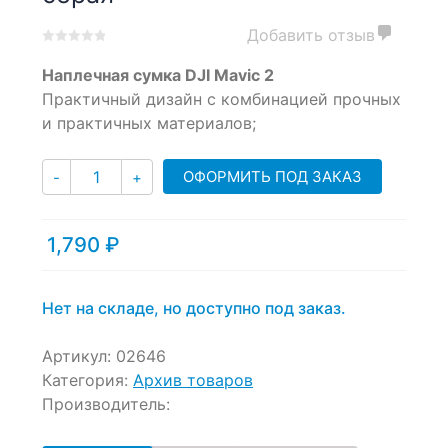
Добавить отзыв
0
5
0
Наплечная сумка DJI Mavic 2
out
of
Практичный дизайн с комбинацией прочных
based
и практичных материалов;
on
customer
Количество
ratings
ОФОРМИТЬ ПОД ЗАКАЗ
-
+
1,790
₽
Нет на складе, но доступно под заказ.
Артикул:
02646
Категория:
Архив товаров
Производитель: