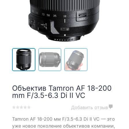
Объектив Tamron AF 18-200
mm F/3.5-6.3 Di II VC
Добавить отзыв
0
5
0
Tamron AF 18-200 мм F/3.5-6.3 Di II VC — это
out
of
уже новое поколение объективов компании,
based