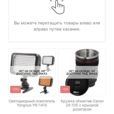
Вы можете перетащить товары влево или
вправо путем касания.
НЕТ НА СКЛАДЕ, НО
НЕТ НА СКЛАДЕ, НО
ДОСТУПНО ПОД ЗАКАЗ.
ДОСТУПНО ПОД ЗАКАЗ.
-20%
-11%
И
C-
Светодиодный осветитель
Кружка объектив Canon
Yongnuo YN-1410
24-105 c крышкой
дозатором