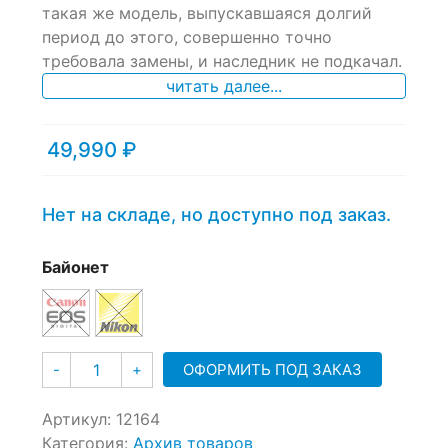
такая же модель, выпускавшаяся долгий
on
период до этого, совершенно точно
customer
ratings
требовала замены, и наследник не подкачал.
читать далее...
49,990
₽
Нет на складе, но доступно под заказ.
Байонет
Количество
ОФОРМИТЬ ПОД ЗАКАЗ
-
+
Артикул:
12164
Категория:
Архив товаров