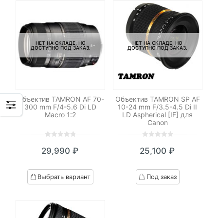
НЕТ НА СКЛАДЕ, НО
НЕТ НА СКЛАДЕ, НО
ДОСТУПНО ПОД ЗАКАЗ.
ДОСТУПНО ПОД ЗАКАЗ.
Объектив TAMRON AF 70-
Объектив TAMRON SP AF
300 mm F/4-5.6 Di LD
10-24 mm F/3.5-4.5 Di II
Macro 1:2
LD Aspherical [IF] для
Canon
0
5
0
0
5
0
29,990
₽
25,100
₽
out
out
of
of
based
based
Выбрать вариант
Под заказ
on
on
customer
customer
ratings
ratings