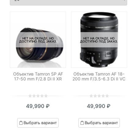
НЕТ НА СКЛАДЕ, НО
НЕТ НА СКЛАДЕ, НО
ДОСТУПНО ПОД ЗАКАЗ.
ДОСТУПНО ПОД ЗАКАЗ.
Объектив Tamron SP AF
Объектив Tamron AF 18-
17-50 mm F/2.8 Di II XR
200 mm F/3.5-6.3 Di II VC
0
5
0
0
5
0
49,990
₽
49,990
₽
out
out
of
of
based
based
Выбрать вариант
Выбрать вариант
on
on
customer
customer
ratings
ratings