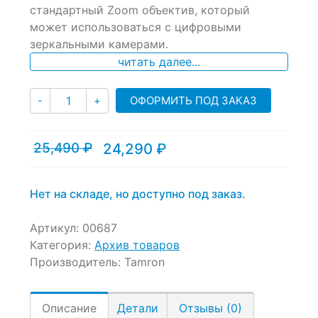
of
стандартный Zoom объектив, который
based
может использоваться с цифровыми
on
зеркальными камерами.
customer
ratings
читать далее...
Количество
ОФОРМИТЬ ПОД ЗАКАЗ
-
+
25,490
₽
24,290
₽
Текущая
Первоначальная
цена:
цена
24,290 ₽.
составляла
25,490 ₽.
Нет на складе, но доступно под заказ.
Артикул:
00687
Категория:
Архив товаров
Производитель:
Tamron
Описание
Детали
Отзывы (0)