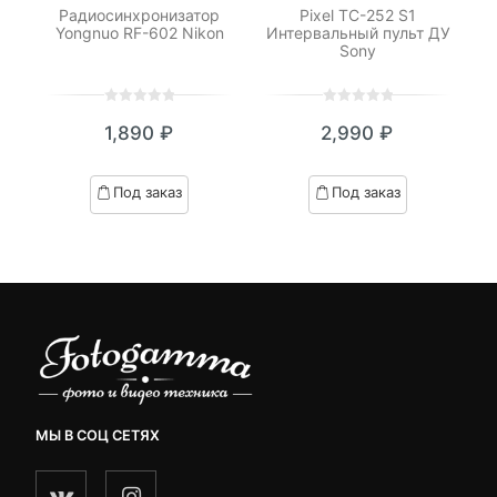
ль
Радиосинхронизатор
Pixel TC-252 S1
Yongnuo RF-602 Nikon
Интервальный пульт ДУ
Sony
0
5
0
0
5
0
₽
1,890
₽
2,990
₽
out
out
я
начальная
of
of
based
based
Под заказ
Под заказ
on
on
.
вляла
customer
customer
₽.
ratings
ratings
МЫ В СОЦ СЕТЯХ