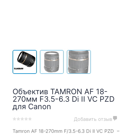
Объектив TAMRON AF 18-
270мм F3.5-6.3 Di II VC PZD
для Canon
Добавить отзыв
0
5
0
Tamron AF 18-270mm F/3.5-6.3 Di II VC PZD –
out