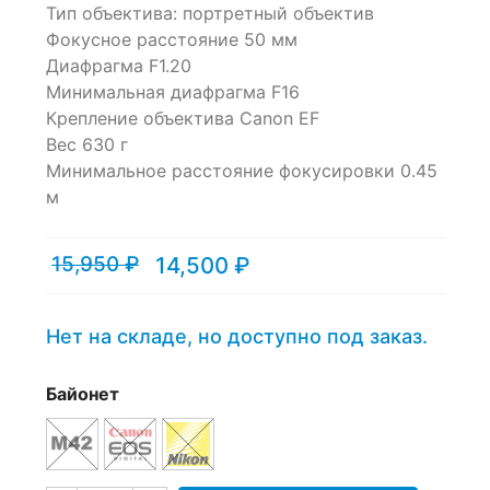
Тип объектива: портретный объектив
on
Фокусное расстояние 50 мм
customer
Диафрагма F1.20
ratings
Минимальная диафрагма F16
Крепление объектива Canon EF
Вес 630 г
Минимальное расстояние фокусировки 0.45
м
15,950
₽
14,500
₽
Текущая
Первоначальная
цена:
цена
14,500 ₽.
составляла
15,950 ₽.
Нет на складе, но доступно под заказ.
Байонет