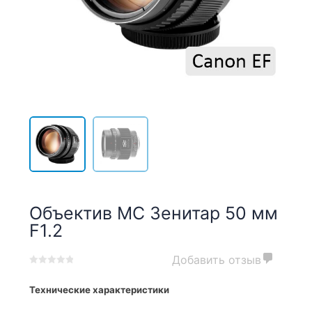
Объектив МС Зенитар 50 мм
F1.2
Добавить отзыв
0
5
0
out
Технические характеристики
of
based