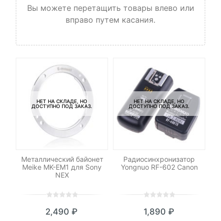
Вы можете перетащить товары влево или
вправо путем касания.
НЕТ НА СКЛАДЕ, НО
НЕТ НА СКЛАДЕ, НО
ДОСТУПНО ПОД ЗАКАЗ.
ДОСТУПНО ПОД ЗАКАЗ.
Металлический байонет
Радиосинхронизатор
Meike MK-EM1 для Sony
Yongnuo RF-602 Canon
NEX
0
5
0
0
5
0
2,490
₽
1,890
₽
out
out