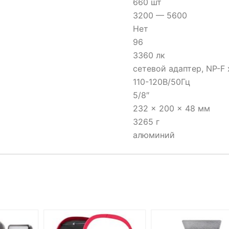
660 шт
3200 — 5600
Нет
96
3360 лк
сетевой адаптер, NP-F 
110-120В/50Гц
5/8″
232 × 200 × 48 мм
3265 г
алюминий