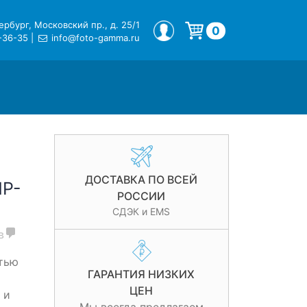
рбург, Московский пр., д. 25/1
МОЙ ПРОФИЛЬ
0
-36-35
|
info@foto-gamma.ru
Корзина пуста.
ДОСТАВКА ПО ВСЕЙ
NP-
РОССИИ
СДЭК и EMS
в
тью
ГАРАНТИЯ НИЗКИХ
ЦЕН
 и