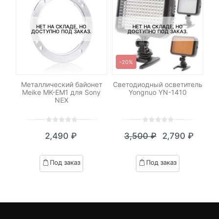
НЕТ НА СКЛАДЕ, НО
НЕТ НА СКЛАДЕ, НО
ДОСТУПНО ПОД ЗАКАЗ.
ДОСТУПНО ПОД ЗАКАЗ.
-20%
-
Металлический байонет
Светодиодный осветитель
Ка
Meike MK-EM1 для Sony
Yongnuo YN-1410
NEX
0
5
0
0
5
0
2,490
₽
3,500
₽
2,790
₽
out
out
Текущая
Первоначал
of
of
цена:
цена
based
based
Под заказ
Под заказ
on
on
2,790 ₽.
составляла
customer
customer
3,500 ₽.
ratings
ratings