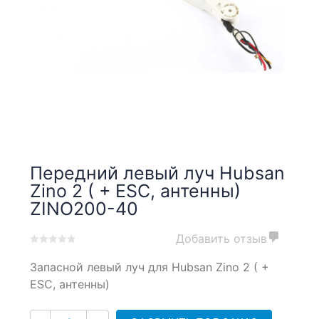
Передний левый луч Hubsan
Zino 2 ( + ESC, антенны)
ZINO200-40
Добавить отзыв
0
5
0
Запасной левый луч для Hubsan Zino 2 ( +
out
of
ESC, антенны)
based
on
Количество
customer