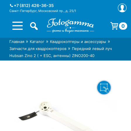
Skip
+7 (812) 426-36-35
to
Санкт-Петербург, Московский пр., д. 25/1
content
0
Корзина пуста.
»
»
»
Главная
Каталог
Квадрокоптеры и аксессуары
Интернет-магазин фототехники
Магазин фотоаксессуаров foto-
»
Запчасти для квадрокоптеров
Передний левый луч
Foto-Gamma в СПб
gamma.ru
Hubsan Zino 2 ( + ESC, антенны) ZINO200-40