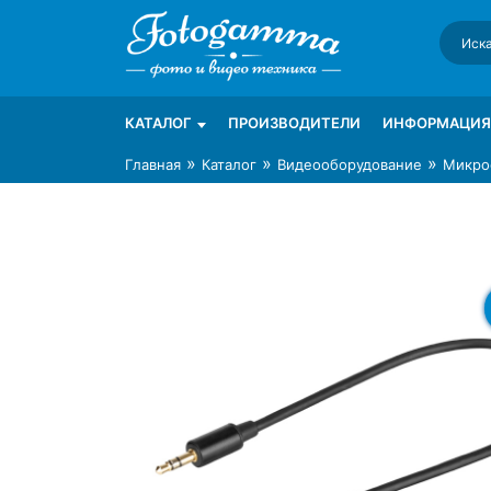
Skip
to
content
Интернет-магазин фототехники Foto-Ga
Магазин фотоаксессуаров foto-gamma.ru
КАТАЛОГ
ПРОИЗВОДИТЕЛИ
ИНФОРМАЦИЯ
»
»
»
Главная
Каталог
Видеооборудование
Микро