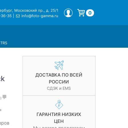
рбург, Московский пр., д. 25/1
МОЙ ПРОФИЛЬ
0
-36-35
|
info@foto-gamma.ru
Корзина пуста.
 TRS
ДОСТАВКА ПО ВСЕЙ
ck
РОССИИ
СДЭК и EMS
в
ь
ГАРАНТИЯ НИЗКИХ
ЦЕН
еров