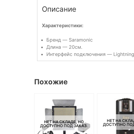
Описание
Характеристики:
Бренд — Saramonic
Длина — 20см.
Интерфейс подключения — Lightning 
Похожие
СКЛАДЕ, НО
НЕТ НА СКЛА
НЕТ НА СКЛАДЕ, НО
ПОД ЗАКАЗ.
ДОСТУПНО ПОД
ДОСТУПНО ПОД ЗАКАЗ.