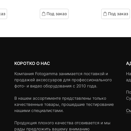
Теку
Пер
of
of
цена:
цен
based
based
каз
Под заказ
Под заказ
on
on
5,990
сост
customer
customer
6,83
ratings
ratings
КОРОТКО О НАС
А
Компания Fotogamma занимается поставкой и
На
продажей аксессуаров для профессионального
ад
фото- и видео оборудования с 2010 года.
По
В нашем ассортименте представлены только
Су
качественные товары, прошедшие тестирование
нашими специалистами.
См
Продукция плохого качества отсеивается и мы
рады предложить вашему вниманию