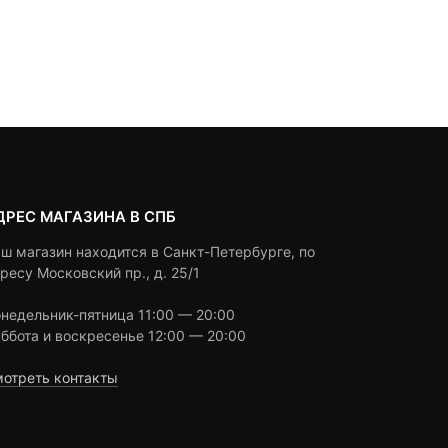
щая
воначальная
of
of
а
based
based
Под заказ
Под заказ
on
on
 ₽.
авляла
customer
customer
0 ₽.
ratings
ratings
ДРЕС МАГАЗИНА В СПБ
ш магазин находится в Санкт-Петербурге, по
ресу Московский пр., д. 25/1
недельник-пятница 11:00 — 20:00
ббота и воскресенье 12:00 — 20:00
отреть контакты