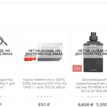
ДЕ, НО
НЕТ НА СКЛАДЕ, НО
НЕТ НА СКЛАДЕ, 
 ЗАКАЗ.
ДОСТУПНО ПОД ЗАКАЗ.
ДОСТУПНО ПОД ЗА
-12%
адаптер
Карта памяти micro SDHC
Беспроводной
ig II для
32Gb Samsung EVO Plus V2
радиопередатчик 
one
UHS-I + ADP (95/20 Mb/s)
систем BY-WM6 и
BOYA BY-WXLR
0
5
0
0
5
0
₽
850
₽
6,830
₽
5,99
out
out