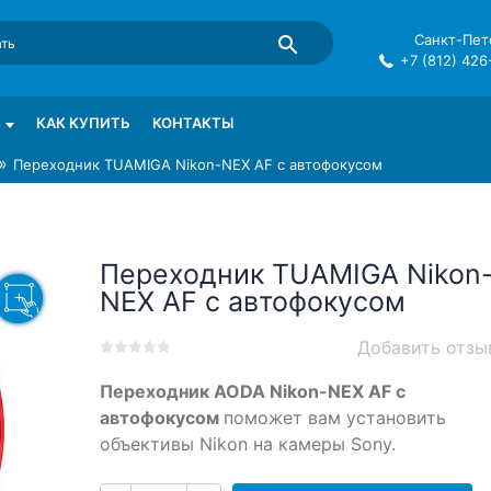
Санкт-Пете
+7 (812) 426
mma в СПб
КАК КУПИТЬ
КОНТАКТЫ
»
Переходник TUAMIGA Nikon-NEX AF с автофокусом
Переходник TUAMIGA Nikon
NEX AF с автофокусом
Добавить отзы
0
5
0
Переходник AODA Nikon-NEX AF с
out
of
автофокусом
поможет вам установить
based
объективы Nikon на камеры Sony.
on
customer