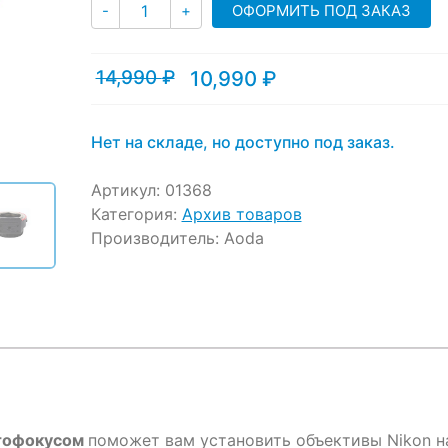
Количество
ratings
ОФОРМИТЬ ПОД ЗАКАЗ
-
+
14,990
₽
10,990
₽
Текущая
Первоначальная
цена:
цена
10,990 ₽.
составляла
14,990 ₽.
Нет на складе, но доступно под заказ.
Артикул:
01368
Категория:
Архив товаров
Производитель:
Aoda
втофокусом
поможет вам установить объективы Nikon н