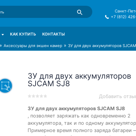
Санкт-Пете
+7 (812) 426
mma в СПб
КАК КУПИТЬ
КОНТАКТЫ
»
»
Аксессуары для экшен камер
ЗУ для двух аккумуляторов SJCAM
ЗУ для двух аккумуляторов
SJCAM SJ8
Добавить отзы
0
5
0
ЗУ для двух аккумуляторов SJCAM SJ8
out
of
, позволяет заряжать как одновременно 2
based
аккумулятора, так и по одному аккумулятор
on
Примерное время полного заряда батареи 
customer