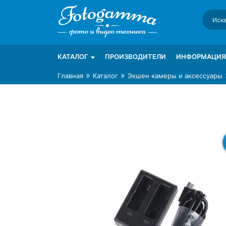
Skip
to
content
Интернет-магазин фототехники Foto-Ga
Магазин фотоаксессуаров foto-gamma.ru
КАТАЛОГ
ПРОИЗВОДИТЕЛИ
ИНФОРМАЦИЯ
»
»
Главная
Каталог
Экшен камеры и аксессуары