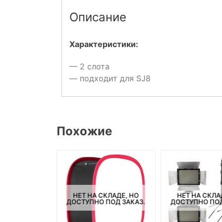
Описание
Характеристики:
— 2 слота
— подходит для SJ8
Похожие
СКЛАДЕ, НО
НЕТ НА СКЛАДЕ, НО
НЕТ НА СКЛА
ПОД ЗАКАЗ.
ДОСТУПНО ПОД ЗАКАЗ.
ДОСТУПНО ПОД