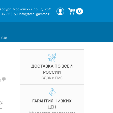
рбург, Московский пр., д. 25/1
МОЙ ПРОФИЛЬ
0
-36-35
|
info@foto-gamma.ru
Корзина пуста.
 SJ8
ДОСТАВКА ПО ВСЕЙ
РОССИИ
СДЭК и EMS
в
ГАРАНТИЯ НИЗКИХ
у.
ЦЕН
—