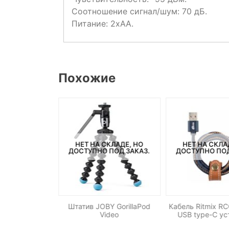
Соотношение сигнал/шум: 70 дБ.
Питание: 2xAA.
Похожие
СКЛАДЕ, НО
НЕТ НА СКЛАДЕ, НО
НЕТ НА СКЛА
ПОД ЗАКАЗ.
ДОСТУПНО ПОД ЗАКАЗ.
ДОСТУПНО ПОД
й осветитель
Штатив JOBY GorillaPod
Кабель Ritmix R
 YN-160 II
Video
USB type-C ус