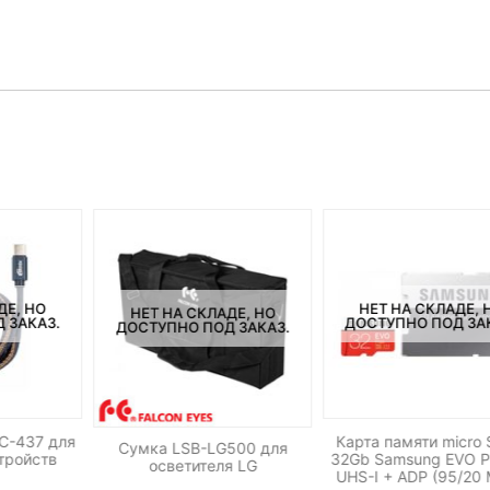
ДЕ, НО
НЕТ НА СКЛАДЕ, 
НЕТ НА СКЛАДЕ, НО
 ЗАКАЗ.
ДОСТУПНО ПОД ЗА
ДОСТУПНО ПОД ЗАКАЗ.
CC-437 для
Карта памяти micro
Сумка LSB-LG500 для
тройств
32Gb Samsung EVO P
осветителя LG
UHS-I + ADP (95/20 