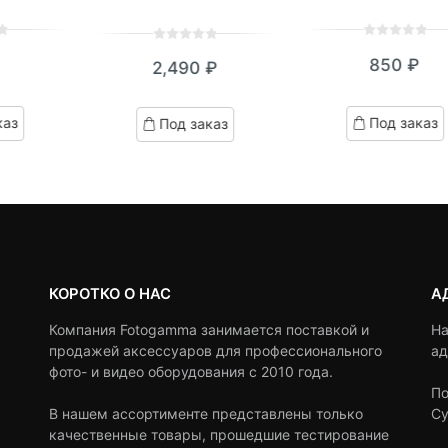
0
5
0
0
5
0
850
₽
2,490
₽
out
out
of
of
based
based
каз
Под заказ
Под заказ
on
on
customer
customer
ratings
ratings
КОРОТКО О НАС
А
Компания Fotogamma занимается поставкой и
На
продажей аксессуаров для профессионального
ад
фото- и видео оборудования с 2010 года.
По
В нашем ассортименте представлены только
Су
качественные товары, прошедшие тестирование