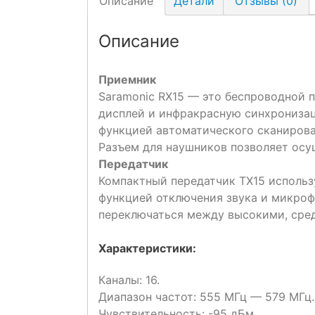
Описание
Детали
Отзывы (0)
Описание
Приемник
Saramonic RX15 — это беспроводной 
дисплей и инфракрасную синхрониза
функцией автоматического сканирова
Разъем для наушников позволяет осу
Передатчик
Компактный передатчик TX15 использ
функцией отключения звука и микро
переключаться между высокими, сре
Характеристики:
Каналы: 16.
Диапазон частот: 555 МГц — 579 МГц.
Чувствительность: -95 дБм.