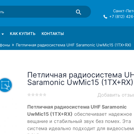
Санкт-Пете
+7 (812) 426
mma в СПб
КАК КУПИТЬ
КОНТАКТЫ
»
фоны
Петличная радиосистема UHF Saramonic UwMic15 (1TX+RX)
Петличная радиосистема U
Saramonic UwMic15 (1TX+RX)
Добавить отзы
0
5
0
Петличная радиосистема UHF Saramonic
out
of
UwMic15 (1TX+RX)
обеспечивает надежное
based
вещание и стабильный звук без помех. Эта
on
система идеально подходит для видеосъем
customer