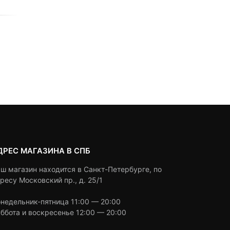
BOYA BY-WXLR8
0
5
0
0
5
0
1,190
₽
6,830
₽
5,990
₽
out
out
Текуща
Первон
of
of
цена:
цена
based
based
Под заказ
Под заказ
on
on
5,990 ₽.
состав
customer
customer
6,830 ₽
ratings
ratings
ДРЕС МАГАЗИНА В СПБ
ш магазин находится в Санкт-Петербурге, по
ресу Московский пр., д. 25/1
недельник-пятница 11:00 — 20:00
ббота и воскресенье 12:00 — 20:00