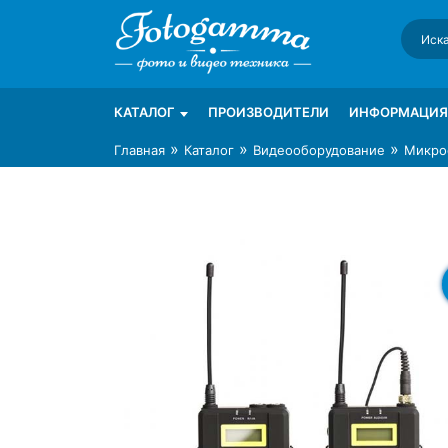
Skip
to
content
Интернет-магазин фототехники Foto-Ga
Магазин фотоаксессуаров foto-gamma.ru
КАТАЛОГ
ПРОИЗВОДИТЕЛИ
ИНФОРМАЦИЯ
»
»
»
Главная
Каталог
Видеооборудование
Микро