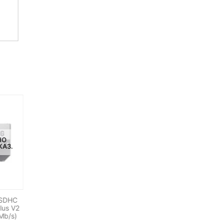
НО
НЕТ НА СКЛАДЕ, НО
НЕТ НА СКЛАДЕ, НО
КАЗ.
ДОСТУПНО ПОД ЗАКАЗ.
ДОСТУПНО ПОД ЗАКАЗ.
-12%
 SDHC
Софтбокс Neewer для LED
Беспроводной
lus V2
панелей размером до 25×22
радиопередатчик для
Mb/s)
см
систем BY-WM6 и WM8