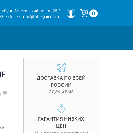
рбург, Московский пр., д. 25/1
МОЙ ПРОФИЛЬ
0
-36-35
|
info@foto-gamma.ru
Корзина пуста.
HF
ДОСТАВКА ПО ВСЕЙ
РОССИИ
СДЭК и EMS
в
ГАРАНТИЯ НИЗКИХ
ЦЕН
ки