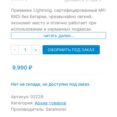
0
5
0
Приемник Lightning, сертифицированный MFi
out
of
RXDi без батареи, чрезвычайно легкий,
based
экономит место и отлично работает при
on
использовании в карманных подвесах.
customer
ratings
читать далее...
Количество
ОФОРМИТЬ ПОД ЗАКАЗ
-
+
9,990
₽
Нет на складе, но доступно под заказ.
Артикул:
03228
Категория:
Архив товаров
Производитель:
Saramonic