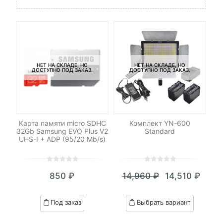
НЕТ НА СКЛАДЕ, НО
НЕТ НА СКЛАДЕ, НО
ДОСТУПНО ПОД ЗАКАЗ.
ДОСТУПНО ПОД ЗАКАЗ.
я
Карта памяти micro SDHC
Комплект YN-600
М
32Gb Samsung EVO Plus V2
Standard
M
UHS-I + ADP (95/20 Mb/s)
0
5
0
0
5
0
850
₽
14,960
₽
14,510
₽
out
out
Текущая
Первоначал
of
of
цена:
цена
based
based
Под заказ
Выбрать вариант
on
on
14,510 ₽.
составляла
customer
customer