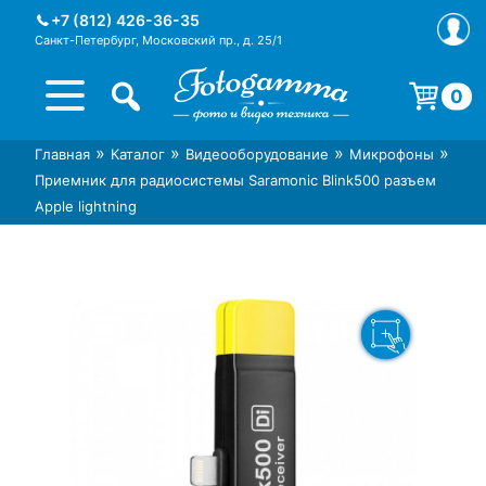
Skip
+7 (812) 426-36-35
to
Санкт-Петербург, Московский пр., д. 25/1
content
0
Корзина пуста.
»
»
»
»
Главная
Каталог
Видеооборудование
Микрофоны
Интернет-магазин фототехники
Магазин фотоаксессуаров foto-
Приемник для радиосистемы Saramonic Blink500 разъем
Foto-Gamma в СПб
gamma.ru
Apple lightning