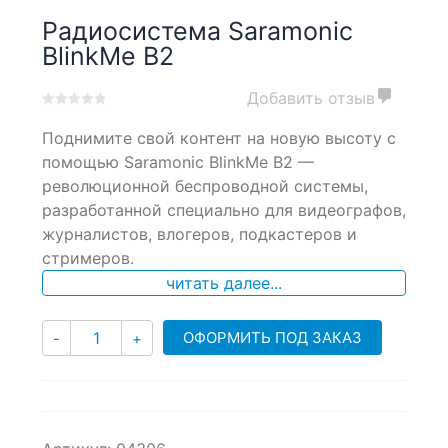
Радиосистема Saramonic
BlinkMe B2
Добавить отзыв
0
5
0
Поднимите свой контент на новую высоту с
out
of
помощью Saramonic BlinkMe B2 —
based
революционной беспроводной системы,
on
разработанной специально для видеографов,
customer
ratings
журналистов, влогеров, подкастеров и
стримеров.
читать далее...
Количество
ОФОРМИТЬ ПОД ЗАКАЗ
-
+