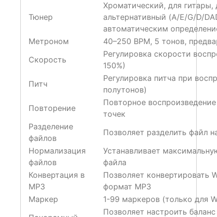
Хроматический, для гитары, 
Тюнер
альтернативный (A/E/G/D/DA
автоматическим определени
Метроном
40–250 BPM, 5 тонов, предв
Регулировка скорости воспр
Скорость
150%)
Регулировка питча при восп
Питч
полутонов)
Повторное воспроизведение
Повторение
точек
Разделение
Позволяет разделить файл н
файлов
Нормализация
Устанавливает максимальну
файлов
файла
Конвертация в
Позволяет конвертировать 
MP3
формат MP3
Маркер
1-99 маркеров (только для 
Позволяет настроить баланс