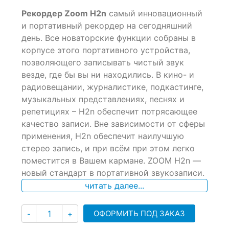
0
5
0
Рекордер Zoom H2n
самый инновационный
out
of
и портативный рекордер на сегодняшний
based
день. Все новаторские функции собраны в
on
корпусе этого портативного устройства,
customer
ratings
позволяющего записывать чистый звук
везде, где бы вы ни находились. В кино- и
радиовещании, журналистике, подкастинге,
музыкальных представлениях, песнях и
репетициях – Н2n обеспечит потрясающее
качество записи. Вне зависимости от сферы
применения, Н2n обеспечит наилучшую
стерео запись, и при всём при этом легко
поместится в Вашем кармане. ZOOM H2n —
новый стандарт в портативной звукозаписи.
читать далее...
Количество
ОФОРМИТЬ ПОД ЗАКАЗ
-
+