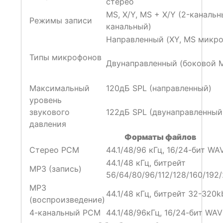
стерео
MS, X/Y, MS + X/Y (2-канальн
Режимы записи
канальный)
Направленный (XY, MS микр
Типы микрофонов
Двунаправленный (боковой 
Максимальный
120дБ SPL (направленный)
уровень
звукового
122дБ SPL (двунаправленный
давления
Форматы файлов
Стерео PCM
44.1/48/96 кГц, 16/24-бит WA
44.1/48 кГц, битрейт
MP3 (запись)
56/64/80/96/112/128/160/192
MP3
44.1/48 кГц, битрейт 32-320k
(воспроизведение)
4-канальный PCM
44.1/48/96кГц, 16/24-бит WAV