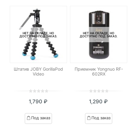
НЕТ НА СКЛАДЕ, НО
НЕТ НА СКЛАДЕ, НО
ДОСТУПНО ПОД ЗАКАЗ.
ДОСТУПНО ПОД ЗАКАЗ.
-
le
Штатив JOBY GorillaPod
Приемник Yongnuo RF-
К
Video
602RX
0
5
0
0
5
0
₽
1,790
₽
1,290
₽
out
out
я
начальная
of
of
based
based
Под заказ
Под заказ
on
on
₽.
вляла
customer
customer
 ₽.
ratings
ratings