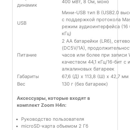
400 мВт, 8 Ом, моно
динамик
Мини-USB тип B (USB2.0 выс
с поддержкой протокола Mass
USB
режим аудиоинтерфейса (16 б
кГц)
2 АА батарейки (LR6), сетев
(DC5V/1A), продолжительнос
Питание
часов или более при записи
качеством 44,1 кГц/16-бит с
алкалиновых батареек
Габариты
67,6 (Д) x 113,8 (Ш) x 42,7 мм 
Вес
130 г (без батареек)
Аксессуары, которые входят в
комплект Zoom H4n:
Руководство пользователя
microSD-карта объемом 2 Гб