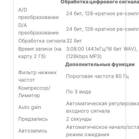
Обработка цифрового сигнал
А/D
24 бит, 128-кратное ре-сэмп
преобразование
D/А
24 бит, 128-кратное ре-сэмп
преобразование
Обработка сигнала
32 бит
Время записи (на
3:08:00 (44.1кГц/16 бит WAV),
карту 2 Гб)
(128kbps MP3)
Дополнительные функции
Фильтр нижних
Пороговая частота 80 Гц
частот
Компрессор/
По 3 вида
Лимитер
Автоматическая регулировка
Auto gain
входного сигнала
Предзапись
2 секунды
Автоматическое начало/оста
Автозапись
режим ожидания