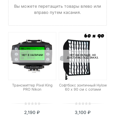
Вы можете перетащить товары влево или
вправо путем касания.
НЕТ В НАЛИЧИИ
НЕТ НА СКЛАДЕ, НО
ДОСТУПНО ПОД ЗАКАЗ.
И
M42
Трансмиттер Pixel King
Софтбокс зонтичный Hylow
PRO Nikon
60 х 90 см с сотами
0
5
0
0
5
0
₽
2,190
₽
3,100
₽
out
out