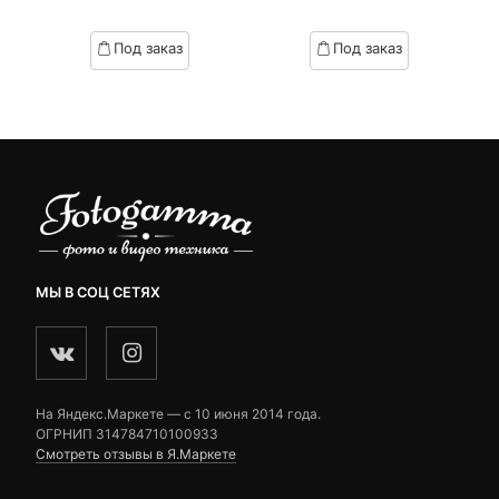
я
начальная
of
of
based
based
Под заказ
Под заказ
on
on
.
вляла
customer
customer
₽.
ratings
ratings
МЫ В СОЦ СЕТЯХ
На Яндекс.Маркете — c 10 июня 2014 года.
ОГРНИП 314784710100933
Смотреть отзывы в Я.Маркете