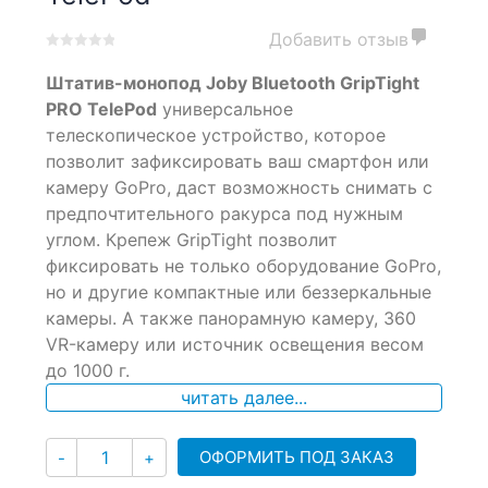
Добавить отзыв
0
5
0
Штатив-монопод Joby Bluetooth GripTight
out
of
PRO TelePod
универсальное
based
телескопическое устройство, которое
on
позволит зафиксировать ваш смартфон или
customer
ratings
камеру GoPro, даст возможность снимать с
предпочтительного ракурса под нужным
углом. Крепеж GripTight позволит
фиксировать не только оборудование GoPro,
но и другие компактные или беззеркальные
камеры. А также панорамную камеру, 360
VR-камеру или источник освещения весом
до 1000 г.
читать далее...
Количество
ОФОРМИТЬ ПОД ЗАКАЗ
-
+