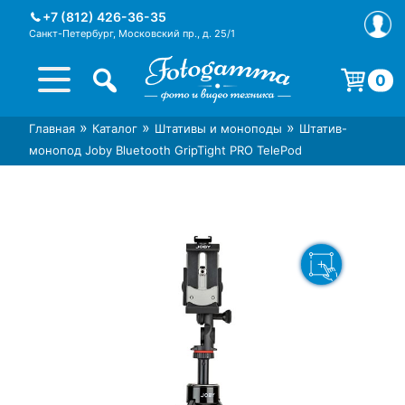
Skip
+7 (812) 426-36-35
to
Санкт-Петербург, Московский пр., д. 25/1
content
0
Корзина пуста.
»
»
»
Главная
Каталог
Штативы и моноподы
Штатив-
Интернет-магазин фототехники
Магазин фотоаксессуаров foto-
монопод Joby Bluetooth GripTight PRO TelePod
Foto-Gamma в СПб
gamma.ru