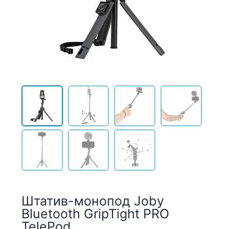
Штатив-монопод Joby
Bluetooth GripTight PRO
TelePod