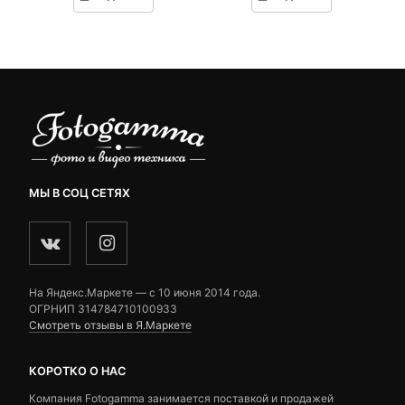
on
on
5,990 ₽.
составляла
customer
customer
6,830 ₽.
ratings
ratings
МЫ В СОЦ СЕТЯХ
На Яндекс.Маркете — c 10 июня 2014 года.
ОГРНИП 314784710100933
Смотреть отзывы в Я.Маркете
КОРОТКО О НАС
Компания Fotogamma занимается поставкой и продажей