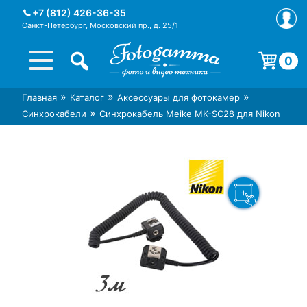
Skip
+7 (812) 426-36-35
to
Санкт-Петербург, Московский пр., д. 25/1
content
0
Корзина пуста.
»
»
»
Главная
Каталог
Аксессуары для фотокамер
Интернет-магазин фототехники
Магазин фотоаксессуаров foto-
»
Синхрокабели
Синхрокабель Meike MK-SC28 для Nikon
Foto-Gamma в СПб
gamma.ru