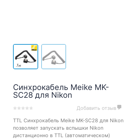
Синхрокабель Meike MK-
SC28 для Nikon
Добавить отзыв
0
5
0
TTL
Синхрокабель Meike MK-SC28 для Nikon
out
of
позволяет запускать вспышки Nikon
based
дистанционно в TTL (автоматическом)
on