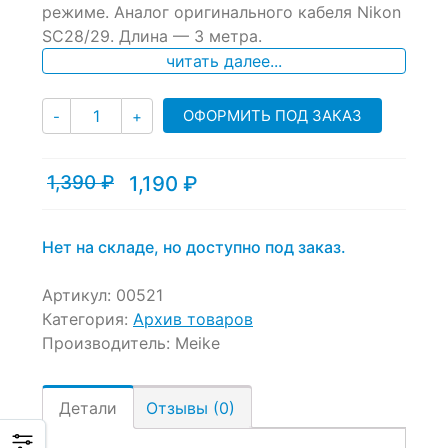
режиме. Аналог оригинального кабеля Nikon
customer
ratings
SC28/29. Длина — 3 метра.
читать далее...
Количество
ОФОРМИТЬ ПОД ЗАКАЗ
-
+
1,390
₽
1,190
₽
Текущая
Первоначальная
цена:
цена
1,190 ₽.
составляла
1,390 ₽.
Нет на складе, но доступно под заказ.
Артикул:
00521
Категория:
Архив товаров
Производитель:
Meike
Детали
Отзывы (0)