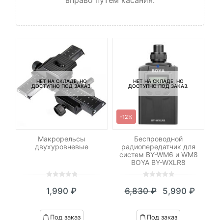
НЕТ НА СКЛАДЕ, НО
НЕТ НА СКЛАДЕ, НО
ДОСТУПНО ПОД ЗАКАЗ.
ДОСТУПНО ПОД ЗАКАЗ.
-12%
-
р
Макрорельсы
Беспроводной
n
двухуровневые
радиопередатчик для
систем BY-WM6 и WM8
BOYA BY-WXLR8
0
5
0
0
5
0
1,990
₽
6,830
₽
5,990
₽
out
out
Текущая
Первоначал
of
of
цена:
цена
based
based
Под заказ
Под заказ