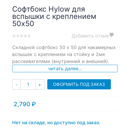
Софтбокс Hylow для
вспышки с креплением
50х50
Добавить отзыв
0
5
0
Складной софтбокс 50 х 50 для накамерных
out
of
вспышек с креплением на стойку и 2мя
based
рассеивателями (внутренний и внешний).
on
читать далее...
customer
ratings
Количество
ОФОРМИТЬ ПОД ЗАКАЗ
-
+
2,790
₽
Нет на складе, но доступно под заказ.