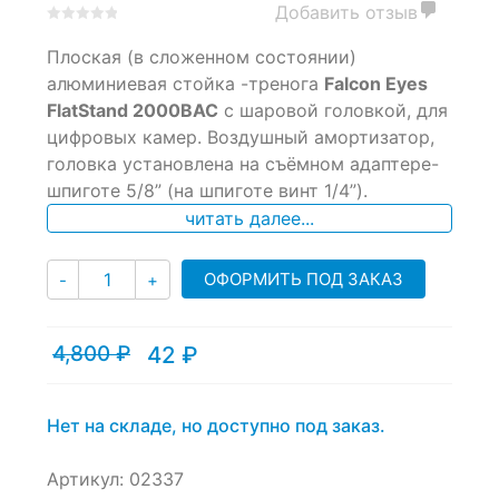
Добавить отзыв
0
5
0
Плоская (в сложенном состоянии)
out
of
алюминиевая стойка -тренога
Falcon Eyes
based
FlatStand 2000BAC
c шаровой головкой, для
on
цифровых камер. Воздушный амортизатор,
customer
ratings
головка установлена на съёмном адаптере-
шпиготе 5/8” (на шпиготе винт 1/4”).
читать далее...
Количество
ОФОРМИТЬ ПОД ЗАКАЗ
-
+
4,800
₽
42
₽
Текущая
Первоначальная
цена:
цена
42 ₽.
составляла
4,800 ₽.
Нет на складе, но доступно под заказ.
Артикул:
02337