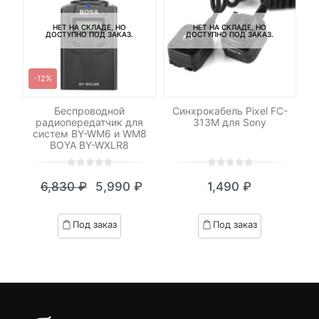
НЕТ НА СКЛАДЕ, НО
НЕТ НА СКЛАДЕ, НО
ДОСТУПНО ПОД ЗАКАЗ.
ДОСТУПНО ПОД ЗАКАЗ.
-12%
LED
Беспроводной
Синхрокабель Pixel FC-
о
радиопередатчик для
313M для Sony
систем BY-WM6 и WM8
BOYA BY-WXLR8
0
5
0
0
5
0
6,830
₽
5,990
₽
1,490
₽
out
out
Текущая
Первоначальная
of
of
цена:
цена
based
based
Под заказ
Под заказ
on
on
5,990 ₽.
составляла
customer
customer
6,830 ₽.
ratings
ratings