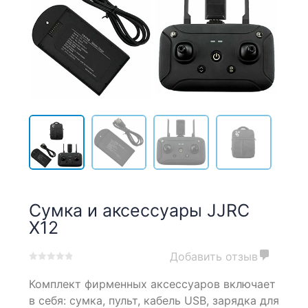
Сумка и аксессуары JJRC
X12
Добавить отзыв
0
5
0
Комплект фирменных аксессуаров включает
out
of
в себя: сумка, пульт, кабель USB, зарядка для
based