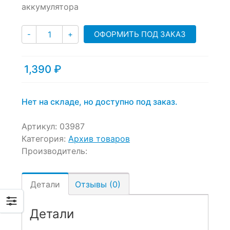
аккумулятора
on
customer
Количество
ratings
ОФОРМИТЬ ПОД ЗАКАЗ
-
+
1,390
₽
Нет на складе, но доступно под заказ.
Артикул:
03987
Категория:
Архив товаров
Производитель:
Детали
Отзывы (0)
Детали