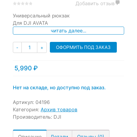
Добавить отзыв
0
5
0
Универсальный рюкзак
out
of
Для DJI AVATA
based
читать далее...
on
customer
ratings
Количество
ОФОРМИТЬ ПОД ЗАКАЗ
-
+
5,990
₽
Нет на складе, но доступно под заказ.
Артикул:
04196
Категория:
Архив товаров
Производитель:
DJI
Описание
Детали
Отзывы (0)