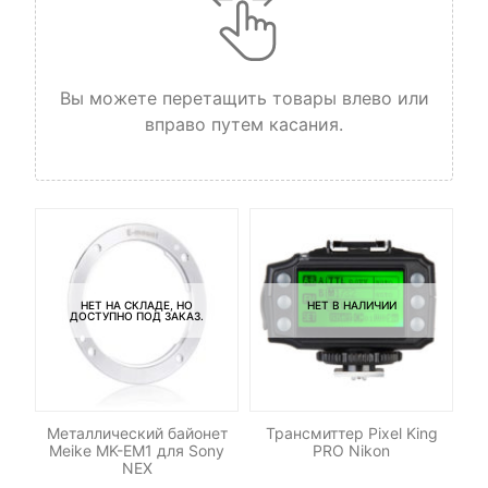
Вы можете перетащить товары влево или
вправо путем касания.
НЕТ НА СКЛАДЕ, НО
НЕТ В НАЛИЧИИ
ДОСТУПНО ПОД ЗАКАЗ.
C-
Металлический байонет
Трансмиттер Pixel King
Meike MK-EM1 для Sony
PRO Nikon
NEX