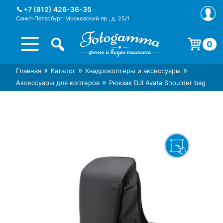
Skip
+7 (812) 426-36-35
to
Санкт-Петербург, Московский пр., д. 25/1
content
0
Корзина пуста.
»
»
»
Главная
Каталог
Квадрокоптеры и аксессуары
Интернет-магазин фототехники
Магазин фотоаксессуаров foto-
»
Аксессуары для коптеров
Рюкзак DJI Avata Shoulder bag
Foto-Gamma в СПб
gamma.ru