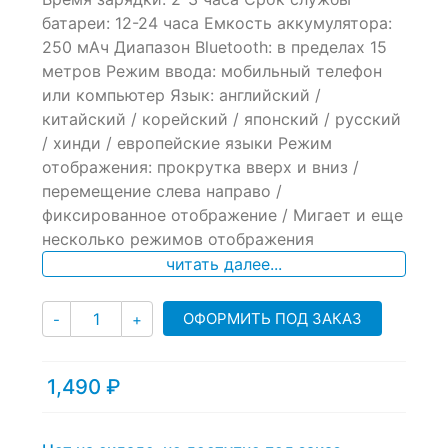
ratings
батареи: 12-24 часа Емкость аккумулятора:
250 мАч Диапазон Bluetooth: в пределах 15
метров Режим ввода: мобильный телефон
или компьютер Язык: английский /
китайский / корейский / японский / русский
/ хинди / европейские языки Режим
отображения: прокрутка вверх и вниз /
перемещение слева направо /
фиксированное отображение / Мигает и еще
несколько режимов отображения
читать далее...
Количество
ОФОРМИТЬ ПОД ЗАКАЗ
-
+
1,490
₽