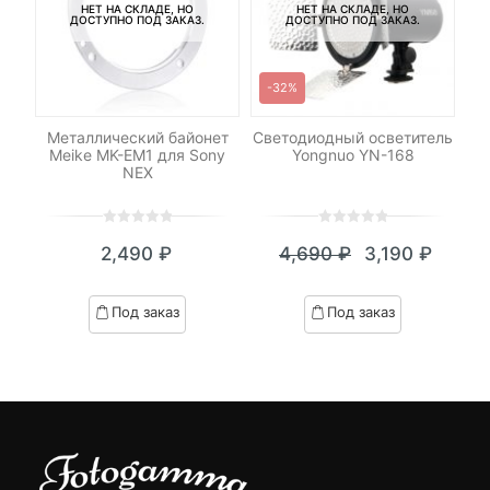
НЕТ НА СКЛАДЕ, НО
НЕТ НА СКЛАДЕ, НО
ДОСТУПНО ПОД ЗАКАЗ.
ДОСТУПНО ПОД ЗАКАЗ.
-32%
Металлический байонет
Светодиодный осветитель
С
Meike MK-EM1 для Sony
Yongnuo YN-168
NEX
0
5
0
0
5
0
2,490
₽
4,690
₽
3,190
₽
out
out
Текущая
Первоначал
of
of
цена:
цена
based
based
Под заказ
Под заказ
on
on
3,190 ₽.
составляла
customer
customer
4,690 ₽.
ratings
ratings