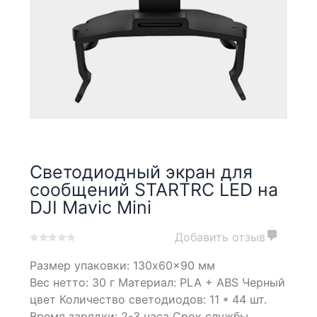
Светодиодный экран для
сообщений STARTRC LED на
DJI Mavic Mini
Добавить отзыв
0
5
0
Размер упаковки: 130x60x90 мм
out
of
Вес нетто: 30 г Материал: PLA + ABS Черный
based
цвет Количество светодиодов: 11 * 44 шт.
on
Время зарядки: 2-3 часа Срок службы
customer