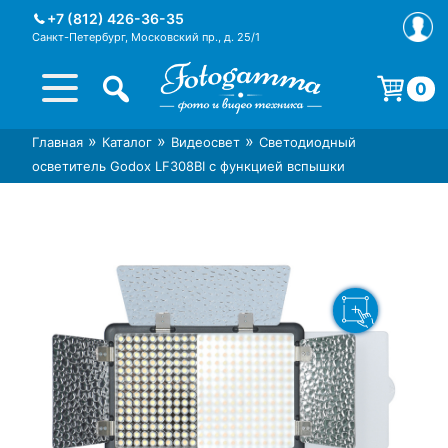
Skip
+7 (812) 426-36-35
to
Санкт-Петербург, Московский пр., д. 25/1
content
0
Корзина пуста.
»
»
»
Главная
Каталог
Видеосвет
Светодиодный
Интернет-магазин фототехники
Магазин фотоаксессуаров foto-
осветитель Godox LF308BI с функцией вспышки
Foto-Gamma в СПб
gamma.ru