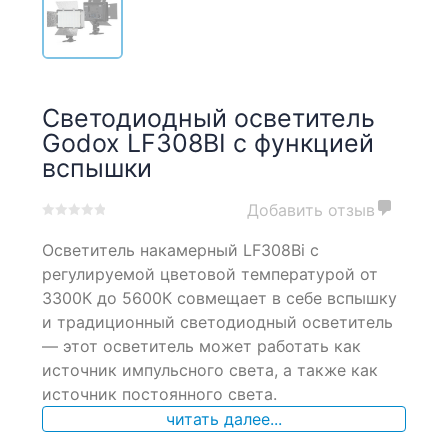
Светодиодный осветитель
Godox LF308BI с функцией
вспышки
Добавить отзыв
0
5
0
Осветитель накамерный LF308Bi c
out
of
регулируемой цветовой температурой от
based
3300К до 5600К совмещает в себе вспышку
on
и традиционный светодиодный осветитель
customer
ratings
— этот осветитель может работать как
источник импульсного света, а также как
источник постоянного света.
читать далее...