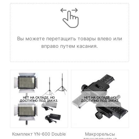
Вы можете перетащить товары влево или
вправо путем касания.
НЕТ НА СКЛАДЕ, НО
НЕТ НА СКЛАДЕ, НО
ДОСТУПНО ПОД ЗАКАЗ.
ДОСТУПНО ПОД ЗАКАЗ.
-
-
Комплект YN-600 Double
Макрорельсы
Св
двухуровневые