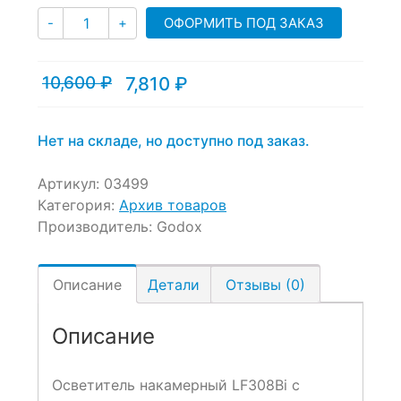
Количество
ОФОРМИТЬ ПОД ЗАКАЗ
-
+
10,600
₽
7,810
₽
Текущая
Первоначальная
цена:
цена
7,810 ₽.
составляла
10,600 ₽.
Нет на складе, но доступно под заказ.
Артикул:
03499
Категория:
Архив товаров
Производитель:
Godox
Описание
Детали
Отзывы (0)
Описание
Осветитель накамерный LF308Bi c