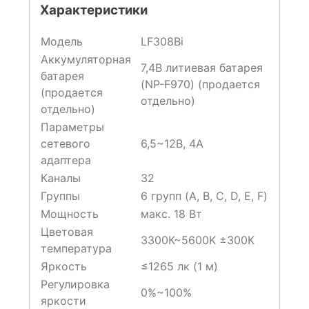
Характеристики
Модель
LF308Bi
Аккумуляторная
7,4В литиевая батарея
батарея
(NP-F970) (продается
(продается
отдельно)
отдельно)
Параметры
сетевого
6,5~12В, 4А
адаптера
Каналы
32
Группы
6 групп (A, B, C, D, E, F)
Мощность
макс. 18 Вт
Цветовая
3300К~5600K ±300К
температура
Яркость
≤1265 лк (1 м)
Регулировка
0%~100%
яркости