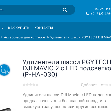
Санкт-Пете
+7 (812) 426
mma в СПб
КАК КУПИТЬ
КОНТАКТЫ
»
»
Аксессуары для коптеров
Удлинители шасси PGYTECH DJI MAVI
Удлинители шасси PGYTEC
DJI MAVIC 2 с LED подсветк
(P-HA-030)
Добавить отзы
0
5
0
Удлинители шасси DJI Mavic с LED подсвет
out
of
предназначены для безопасной посадки в
based
высокую траву, песок или другие сложные
on