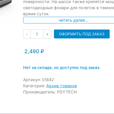
поверхности. На шасси также крепятся мо
customer
ratings
светодиодные фонари для полетов в темно
время суток.
читать далее...
Количество
ОФОРМИТЬ ПОД ЗАКАЗ
-
+
2,490
₽
Нет на складе, но доступно под заказ.
Артикул:
01842
Категория:
Архив товаров
Производитель:
PGYTECH