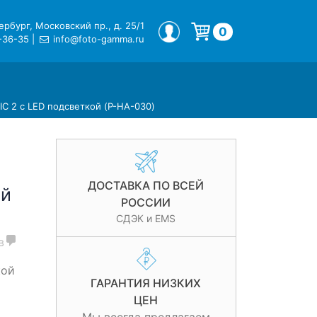
рбург, Московский пр., д. 25/1
МОЙ ПРОФИЛЬ
0
-36-35
|
info@foto-gamma.ru
Корзина пуста.
C 2 с LED подсветкой (P-HA-030)
H
ДОСТАВКА ПО ВСЕЙ
ой
РОССИИ
СДЭК и EMS
в
кой
ГАРАНТИЯ НИЗКИХ
ЦЕН