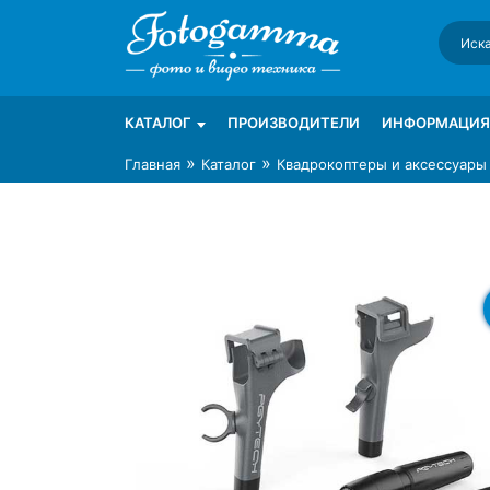
Skip
to
content
Интернет-магазин фототехники Foto-Ga
Магазин фотоаксессуаров foto-gamma.ru
КАТАЛОГ
ПРОИЗВОДИТЕЛИ
ИНФОРМАЦИЯ
»
»
Главная
Каталог
Квадрокоптеры и аксессуары