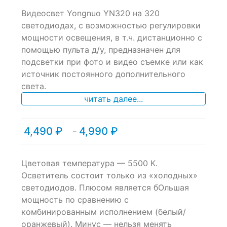
0
5
0
Видеосвет Yongnuo YN320 на 320
out
of
светодиодах, с возможностью регулировки
based
мощности освещения, в т.ч. дистанционно с
on
помощью пульта д/у, предназначен для
customer
ratings
подсветки при фото и видео съемке или как
источник постоянного дополнительного
света.
читать далее...
4,490
₽
4,990
₽
Диапазон
–
цен:
4,490 ₽
–
Цветовая температура — 5500 К.
4,990 ₽
Осветитель состоит только из «холодных»
светодиодов. Плюсом является бОльшая
мощность по сравнению с
комбинированным исполнением (белый/
оранжевый). Минус — нельзя менять