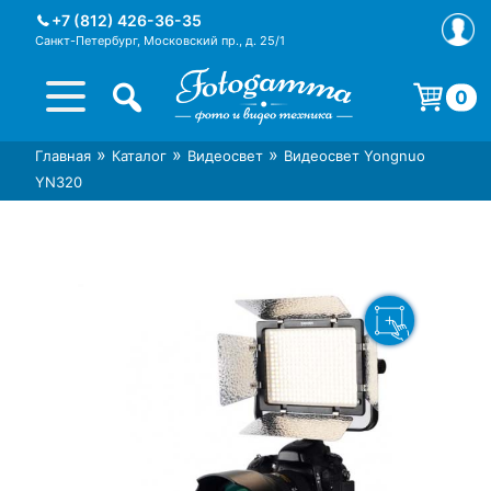
Skip
+7 (812) 426-36-35
to
Санкт-Петербург, Московский пр., д. 25/1
content
0
Корзина пуста.
»
»
»
Главная
Каталог
Видеосвет
Видеосвет Yongnuo
Интернет-магазин фототехники
Магазин фотоаксессуаров foto-
YN320
Foto-Gamma в СПб
gamma.ru