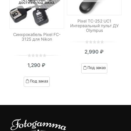
ДОСТУПНО ПОД ЗАКАЗ.
Pixel TC-252 UC1
Интервальный пульт ДУ
Olympus
DHC
Синхрокабель Pixel FC-
Си
 V2
312S для Nikon
/s)
0
5
0
2,990
₽
out
of
0
5
0
based
1,290
₽
out
Под заказ
on
of
customer
based
Под заказ
ratings
on
customer
ratings