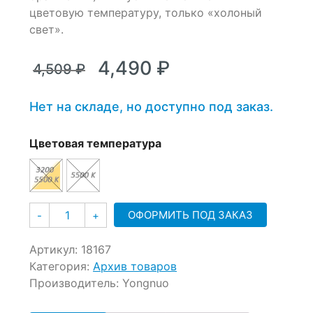
цветовую температуру, только «холоный
свет».
Первоначальная
Текущая
4,490
₽
4,509
₽
цена
цена:
составляла
4,490 ₽.
Нет на складе, но доступно под заказ.
4,509 ₽.
Цветовая температура
Количество
ОФОРМИТЬ ПОД ЗАКАЗ
-
+
Артикул:
18167
Категория:
Архив товаров
Производитель:
Yongnuo