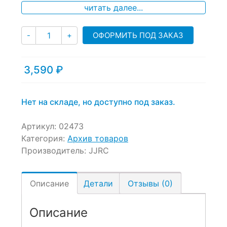
of
читать далее...
based
on
Количество
customer
ОФОРМИТЬ ПОД ЗАКАЗ
-
+
ratings
3,590
₽
Нет на складе, но доступно под заказ.
Артикул:
02473
Категория:
Архив товаров
Производитель:
JJRC
Описание
Детали
Отзывы (0)
Описание