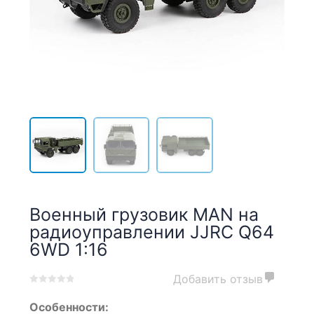
Военный грузовик MAN на
радиоуправлении JJRC Q64
6WD 1:16
Добавить отзыв
0
5
0
Особенности:
out