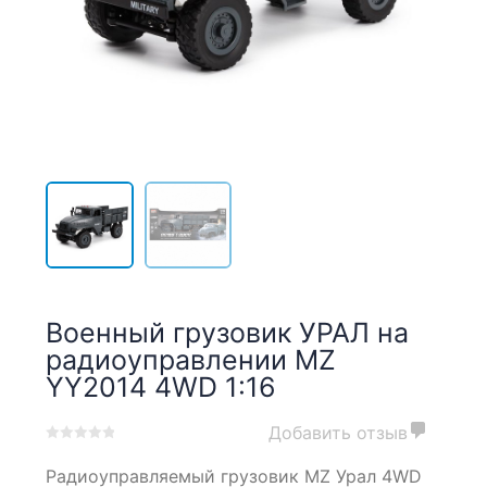
Военный грузовик УРАЛ на
радиоуправлении MZ
YY2014 4WD 1:16
Добавить отзыв
0
5
0
Радиоуправляемый грузовик MZ Урал 4WD
out