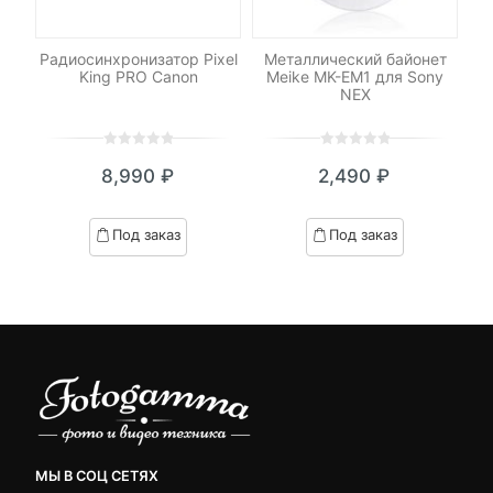
-
ель
Радиосинхронизатор Pixel
Металлический байонет
King PRO Canon
Meike MK-EM1 для Sony
NEX
0
5
0
0
5
0
₽
8,990
₽
2,490
₽
out
out
я
начальная
of
of
based
based
Под заказ
Под заказ
on
on
.
вляла
customer
customer
₽.
ratings
ratings
МЫ В СОЦ СЕТЯХ