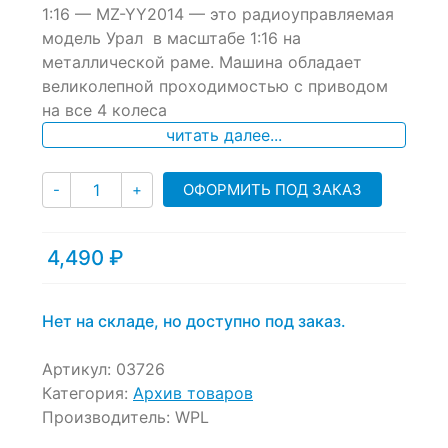
of
1:16 — MZ-YY2014
— это радиоуправляемая
based
модель Урал в масштабе 1:16 на
on
металлической раме. Машина обладает
customer
ratings
великолепной проходимостью с приводом
на все 4 колеса
читать далее...
Количество
ОФОРМИТЬ ПОД ЗАКАЗ
-
+
4,490
₽
Нет на складе, но доступно под заказ.
Артикул:
03726
Категория:
Архив товаров
Производитель:
WPL