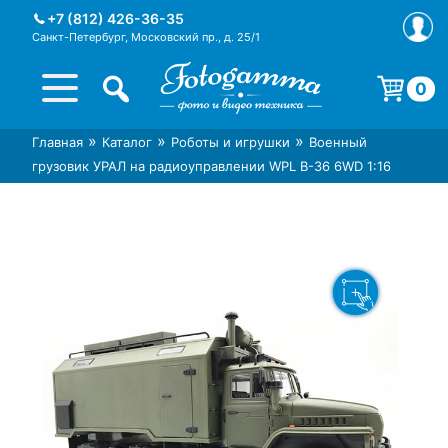
Skip
+7 (812) 426-36-35
to
Санкт-Петербург, Московский пр., д. 25/1
content
0
Корзина пуста.
»
»
»
Главная
Каталог
Роботы и игрушки
Военный
Интернет-магазин фототехники
Магазин фотоаксессуаров foto-
грузовик УРАЛ на радиоуправлении WPL B-36 6WD 1:16
Foto-Gamma в СПб
gamma.ru