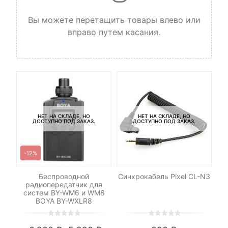
Вы можете перетащить товары влево или
вправо путем касания.
НЕТ НА СКЛАДЕ, НО
НЕТ НА СКЛАДЕ, НО
ДОСТУПНО ПОД ЗАКАЗ.
ДОСТУПНО ПОД ЗАКАЗ.
-12%
low
Беспроводной
Синхрокабель Pixel CL-N3
радиопередатчик для
систем BY-WM6 и WM8
BOYA BY-WXLR8
0
5
0
0
5
0