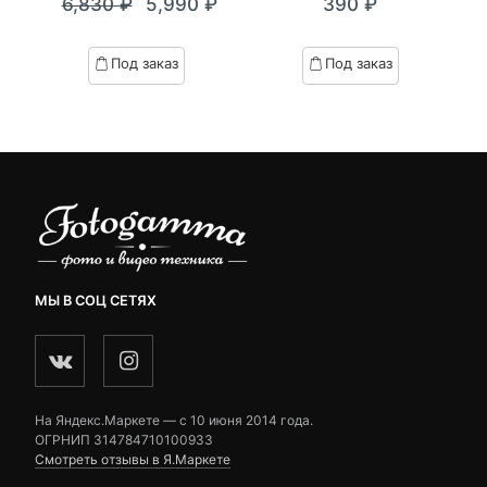
6,830
₽
5,990
₽
390
₽
out
out
Текущая
Первоначальная
of
of
цена:
цена
based
based
Под заказ
Под заказ
on
on
5,990 ₽.
составляла
customer
customer
6,830 ₽.
ratings
ratings
МЫ В СОЦ СЕТЯХ
На Яндекс.Маркете — c 10 июня 2014 года.
ОГРНИП 314784710100933
Смотреть отзывы в Я.Маркете