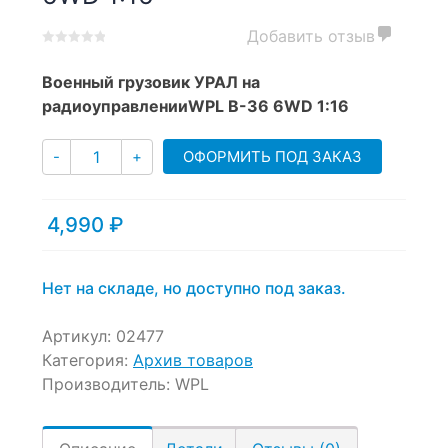
Добавить отзыв
0
5
0
out
Военный грузовик УРАЛ на
of
радиоуправленииWPL B-36 6WD 1:16
based
on
Количество
customer
ОФОРМИТЬ ПОД ЗАКАЗ
-
+
ratings
4,990
₽
Нет на складе, но доступно под заказ.
Артикул:
02477
Категория:
Архив товаров
Производитель:
WPL