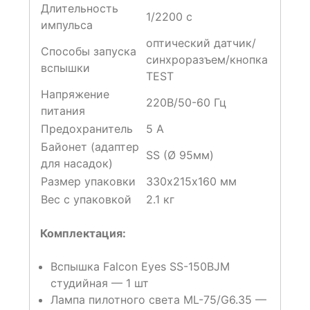
Длительность
1/2200 c
импульса
оптический датчик/
Способы запуска
синхроразъем/кнопка
вспышки
TEST
Напряжение
220В/50-60 Гц
питания
Предохранитель
5 А
Байонет (адаптер
SS (Ø 95мм)
для насадок)
Размер упаковки
330х215х160 мм
Вес с упаковкой
2.1 кг
Комплектация:
Вспышка Falcon Eyes SS-150BJM
студийная — 1 шт
Лампа пилотного света ML-75/G6.35 —