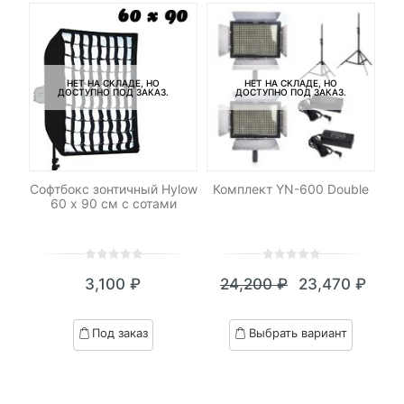
НЕТ НА СКЛАДЕ, НО
НЕТ НА СКЛАДЕ, НО
ДОСТУПНО ПОД ЗАКАЗ.
ДОСТУПНО ПОД ЗАКАЗ.
-
Софтбокс зонтичный Hylow
Комплект YN-600 Double
М
60 х 90 см с сотами
M
0
5
0
0
5
0
3,100
₽
24,200
₽
23,470
₽
out
out
Текущая
Первоначал
of
of
цена:
цена
based
based
Под заказ
Выбрать вариант
on
on
23,470 ₽.
составляла
customer
customer
24,200 ₽.
ratings
ratings