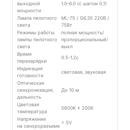
выходной
1.0-6.0 (с шагом 0,1)
мощности
Лампа пилотного
ML-75 / G6.35 220В /
света
75Вт
Режимы работы
полная мощность/
лампы пилотного
пропорциональный/
света
выкл
Время
0.5-1.2с
перезарядки
Индикация
световая, звуковая
готовности
Оптическая
синхронизация,
До 10 м
дальность
Цветовая
5600K ± 200K
температура
Напряжение
= 5V
на синхроразъеме