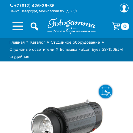
Skip
+7 (812) 426-36-35
to
Санкт-Петербург, Московский пр., д. 25/1
content
0
Корзина пуста.
»
»
»
Главная
Каталог
Студийное оборудование
Интернет-магазин фототехники
Магазин фотоаксессуаров foto-
»
Студийные осветители
Вспышка Falcon Eyes SS-150BJM
Foto-Gamma в СПб
gamma.ru
студийная