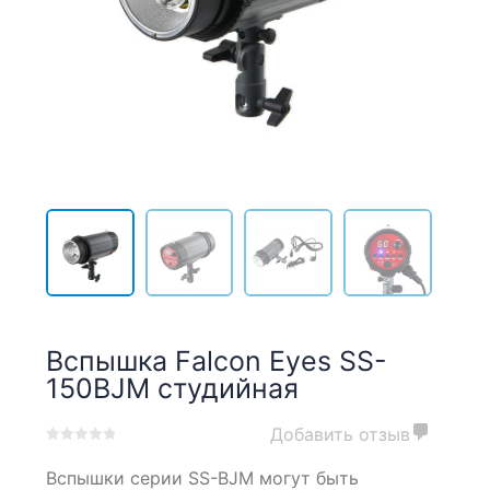
Вспышка Falcon Eyes SS-
150BJM студийная
Добавить отзыв
0
5
0
Вспышки серии SS-BJM могут быть
out